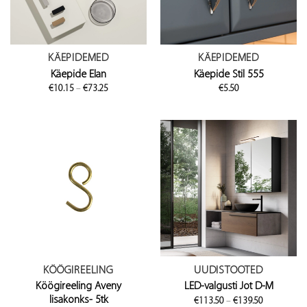
KÄEPIDEMED
KÄEPIDEMED
Käepide Elan
Käepide Stil 555
Price
€
10.15
–
€
73.25
€
5.50
range:
€10.15
through
€73.25
KÖÖGIREELING
UUDISTOOTED
Köögireeling Aveny
LED-valgusti Jot D-M
lisakonks- 5tk
Price
€
113.50
–
€
139.50