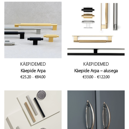
KÄEPIDEMED
KÄEPIDEMED
Käepide Arpa
Käepide Arpa – alusega
Price
Price
€
25.20
–
€
84.00
€
33.00
–
€
122.00
range:
range:
€25.20
€33.00
through
through
€84.00
€122.00