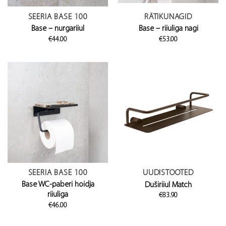
SEERIA BASE 100
RÄTIKUNAGID
Base – nurgariiul
Base – riiuliga nagi
€
44.00
€
53.00
SEERIA BASE 100
UUDISTOOTED
Base WC-paberi hoidja
Duširiiul Match
riiuliga
€
83.90
€
46.00