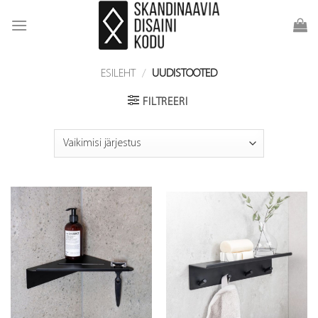
Skip
to
content
ESILEHT
/
UUDISTOOTED
FILTREERI