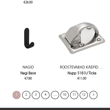
range:
€
26.00
€113.50
through
€139.50
NAGID
ROOSTEVABAD KÄEPIDEMED
Nagi Base
Nupp 5181U Ticka
€
7.80
€
11.00
1
2
3
4
…
10
11
12