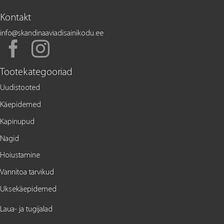
Kontakt
info@skandinaaviadisainikodu.ee
Tootekategooriad
Uudistooted
Käepidemed
Kapinupud
Nagid
Hoiustamine
Vannitoa tarvikud
Uksekäepidemed
Laua- ja tugijalad