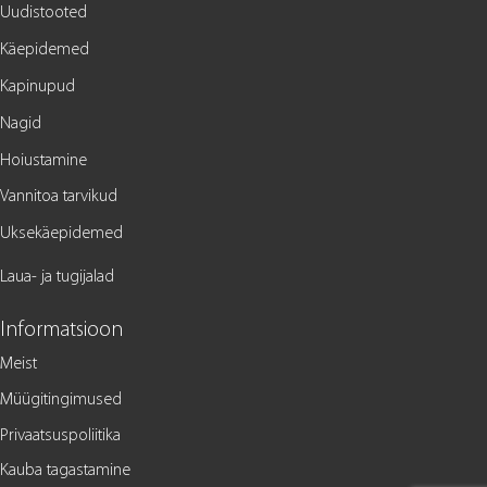
Uudistooted
Käepidemed
Kapinupud
Nagid
Hoiustamine
Vannitoa tarvikud
Uksekäepidemed
Laua- ja tugijalad
Informatsioon
Meist
Müügitingimused
Privaatsuspoliitika
Kauba tagastamine