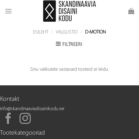
Skip
to
content
ESILEHT
/
VALGUSTID
/
D-MOTION
FILTREERI
Sinu valikutele vastavaid tooteid ei leidu.
Kontakt
info@skandinaaviadisainikodu.ee
Tootekategooriad