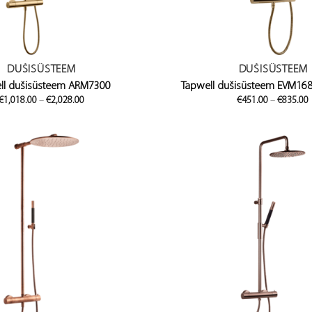
DUŠISÜSTEEM
DUŠISÜSTEEM
ll dušisüsteem ARM7300
Tapwell dušisüsteem EVM16
Price
€
1,018.00
–
€
2,028.00
€
451.00
–
€
835.00
range:
€1,018.00
through
€2,028.00