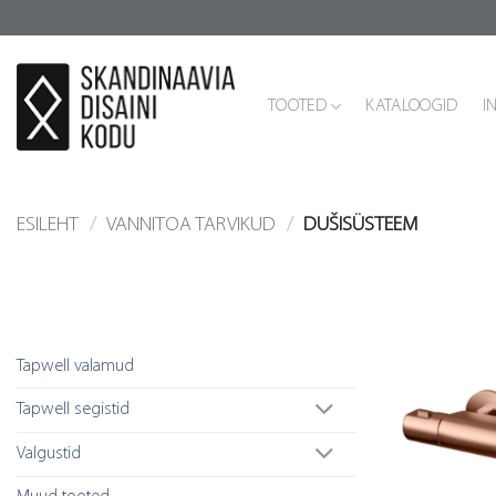
Skip
to
content
TOOTED
KATALOOGID
I
ESILEHT
/
VANNITOA TARVIKUD
/
DUŠISÜSTEEM
Tootekategooriad
Tapwell valamud
Tapwell segistid
Valgustid