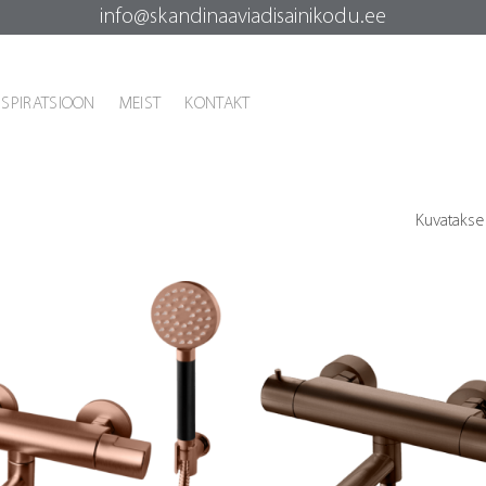
info@skandinaaviadisainikodu.ee
NSPIRATSIOON
MEIST
KONTAKT
Kuvatakse