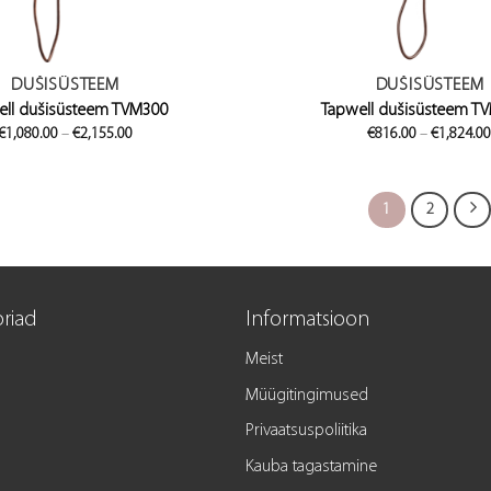
DUŠISÜSTEEM
DUŠISÜSTEEM
ell dušisüsteem TVM300
Tapwell dušisüsteem T
Price
€
1,080.00
–
€
2,155.00
€
816.00
–
€
1,824.0
range:
€1,080.00
through
€2,155.00
1
2
riad
Informatsioon
Meist
Müügitingimused
Privaatsuspoliitika
Kauba tagastamine