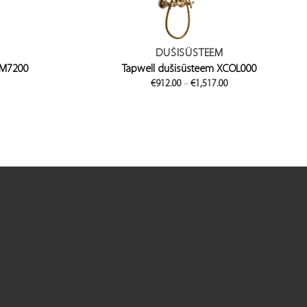
DUŠISÜSTEEM
VM7200
Tapwell dušisüsteem XCOL000
Price
Price
0
€
912.00
–
€
1,517.00
range:
range:
€816.00
€912.00
through
through
€1,824.00
€1,517.00