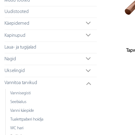
Muud tooted
Uudistooted
Käepidemed
Kapinupud
Laua- ja tugijalad
Tapw
Nagid
Ukselingid
Vannitoa tarvikud
Vannisegisti
Seebialus
Vanni käepide
Tualettpaberi hoidja
WC hari