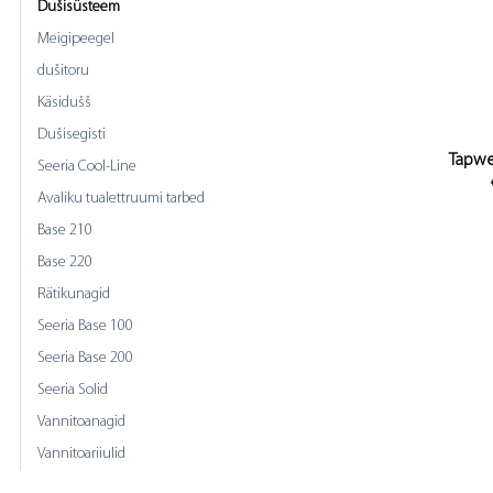
Dušisüsteem
Meigipeegel
dušitoru
Käsidušš
Dušisegisti
Tapwe
Seeria Cool-Line
Avaliku tualettruumi tarbed
Base 210
Base 220
Rätikunagid
Seeria Base 100
Seeria Base 200
Seeria Solid
Vannitoanagid
Vannitoariiulid