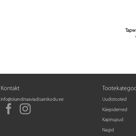
Tapw
Kontakt
Tootekategoo
info@skandinaaviadisainikodu.ee
Uudistooted
Käepidemed
Kapinupud
Nagid