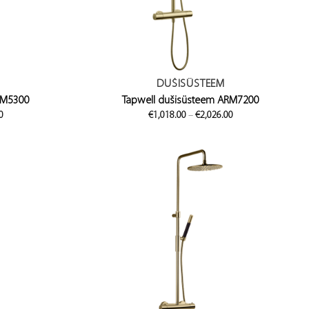
DUŠISÜSTEEM
RM5300
Tapwell dušisüsteem ARM7200
Price
Price
0
€
1,018.00
–
€
2,026.00
range:
range:
€1,140.00
€1,018.00
through
through
€2,280.00
€2,026.00