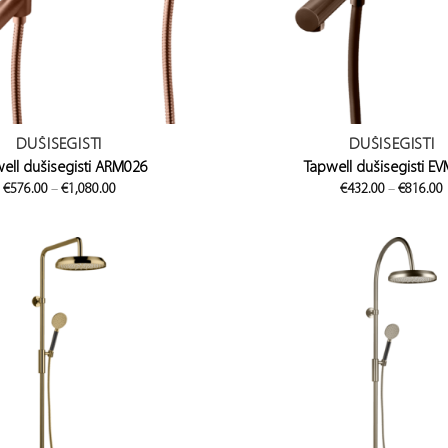
DUŠISEGISTI
DUŠISEGISTI
ell dušisegisti ARM026
Tapwell dušisegisti E
Price
€
576.00
–
€
1,080.00
€
432.00
–
€
816.00
range:
€576.00
through
€1,080.00