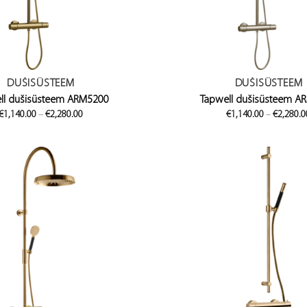
DUŠISÜSTEEM
DUŠISÜSTEEM
ll dušisüsteem ARM5200
Tapwell dušisüsteem A
Price
€
1,140.00
–
€
2,280.00
€
1,140.00
–
€
2,280.0
range:
€1,140.00
through
€2,280.00