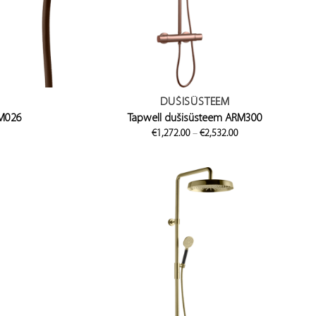
DUŠISÜSTEEM
VM026
Tapwell dušisüsteem ARM300
Price
Price
€
1,272.00
–
€
2,532.00
range:
range:
€432.00
€1,272.00
through
through
€816.00
€2,532.00