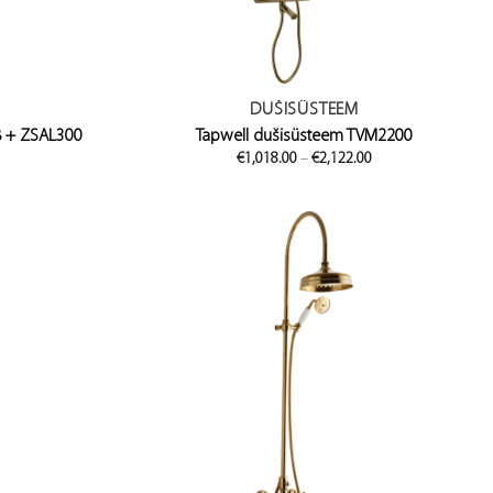
DUŠISÜSTEEM
8 + ZSAL300
Tapwell dušisüsteem TVM2200
Price
Price
€
1,018.00
–
€
2,122.00
range:
range:
€451.00
€1,018.00
through
through
€835.00
€2,122.00