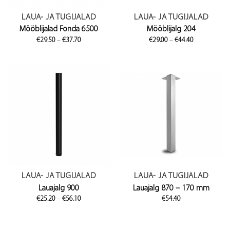
LAUA- JA TUGIJALAD
LAUA- JA TUGIJALAD
Mööblijalad Fonda 6500
Mööblijalg 204
Price
Price
€
29.50
–
€
37.70
€
29.00
–
€
44.40
range:
range:
€29.50
€29.00
through
through
€37.70
€44.40
LAUA- JA TUGIJALAD
LAUA- JA TUGIJALAD
Lauajalg 900
Lauajalg 870 – 170 mm
Price
€
25.20
–
€
56.10
€
54.40
range:
€25.20
through
€56.10