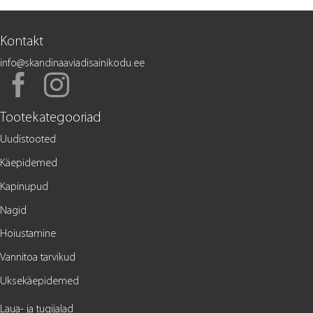
Kontakt
info@skandinaaviadisainikodu.ee
Tootekategooriad
Uudistooted
Käepidemed
Kapinupud
Nagid
Hoiustamine
Vannitoa tarvikud
Uksekäepidemed
Laua- ja tugijalad