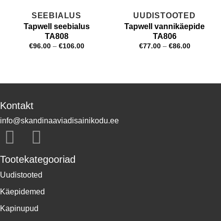
SEEBIALUS
UUDISTOOTED
Tapwell seebialus
Tapwell vannikäepide
TA808
TA806
Price
Price
€
96.00
–
€
106.00
€
77.00
–
€
86.00
range:
range:
€96.00
€77.00
through
through
€106.00
€86.00
Kontakt
info@skandinaaviadisainikodu.ee
Tootekategooriad
Uudistooted
Käepidemed
Kapinupud