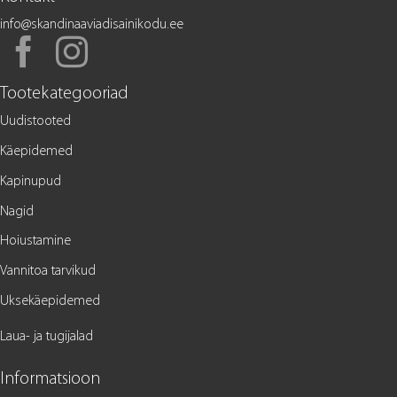
info@skandinaaviadisainikodu.ee
Tootekategooriad
Uudistooted
Käepidemed
Kapinupud
Nagid
Hoiustamine
Vannitoa tarvikud
Uksekäepidemed
Laua- ja tugijalad
Informatsioon