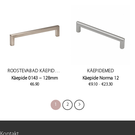
through
through
€8.40
€10.90
ROOSTEVABAD KÄEPIDEMED
KÄEPIDEMED
Käepide 0143 – 128mm
Käepide Norma 12
Price
€
6.90
€
9.10
–
€
23.30
range:
€9.10
through
€23.30
1
2
Kontakt