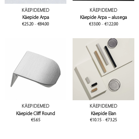
KÄEPIDEMED
KÄEPIDEMED
Käepide Arpa
Käepide Arpa – alusega
Price
Price
€
25.20
–
€
84.00
€
33.00
–
€
122.00
range:
range:
€25.20
€33.00
through
through
€84.00
€122.00
KÄEPIDEMED
KÄEPIDEMED
Käepide Cliff Round
Käepide Elan
Price
€
5.65
€
10.15
–
€
73.25
range:
€10.15
through
€73.25