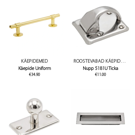
KÄEPIDEMED
ROOSTEVABAD KÄEPIDEMED
Käepide Uniform
Nupp 5181U Ticka
€
34.90
€
11.00