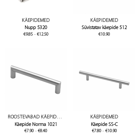
KÄEPIDEMED
KÄEPIDEMED
Nupp 5320
Süvistatav käepide 512
Price
€
9.85
–
€
12.50
€
10.90
range:
€9.85
through
€12.50
ROOSTEVABAD KÄEPIDEMED
KÄEPIDEMED
Käepide Norma 1021
Käepide SS-C
Price
Price
€
7.90
–
€
8.40
€
7.80
–
€
10.90
range:
range:
€7.90
€7.80