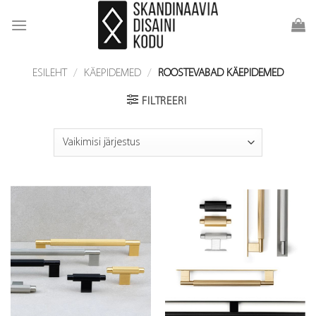
Skip
to
content
ESILEHT
/
KÄEPIDEMED
/
ROOSTEVABAD KÄEPIDEMED
FILTREERI