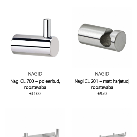
NAGID
NAGID
Nagi CL 700 – poleeritud,
Nagi CL 201 – matt harjatud,
roostevaba
roostevaba
€
11.00
€
9.70