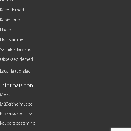
Uudistooted
Käepidemed
Kapinupud
Nagid
Hoiustamine
Vannitoa tarvikud
Uksekäepidemed
Laua- ja tugijalad
Informatsioon
Meist
Müügitingimused
Privaatsuspoliitika
Kauba tagastamine