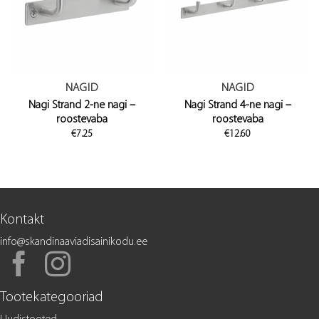
NAGID
NAGID
Nagi Strand 2-ne nagi –
Nagi Strand 4-ne nagi –
roostevaba
roostevaba
€
7.25
€
12.60
Kontakt
info@skandinaaviadisainikodu.ee
Tootekategooriad