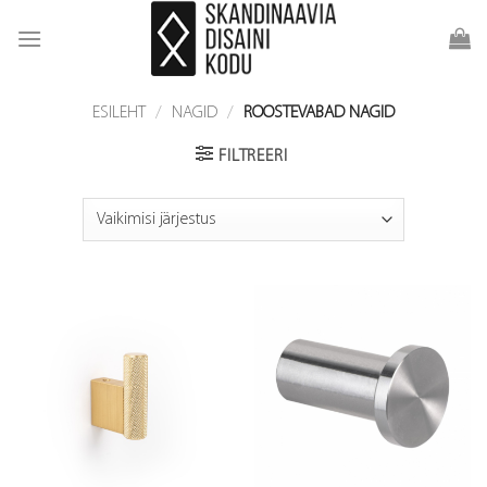
Skip
to
content
ESILEHT
/
NAGID
/
ROOSTEVABAD NAGID
FILTREERI