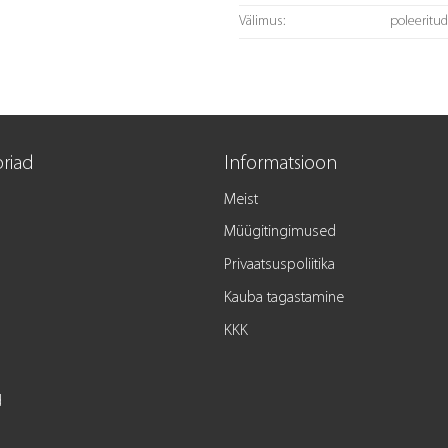
Välimus:
poleeritu
riad
Informatsioon
Meist
Müügitingimused
Privaatsuspoliitika
Kauba tagastamine
KKK
d