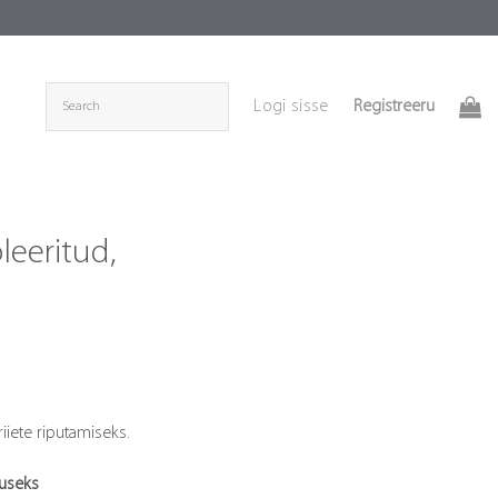
Registreeru
Logi sisse
leeritud,
iiete riputamiseks.
useks