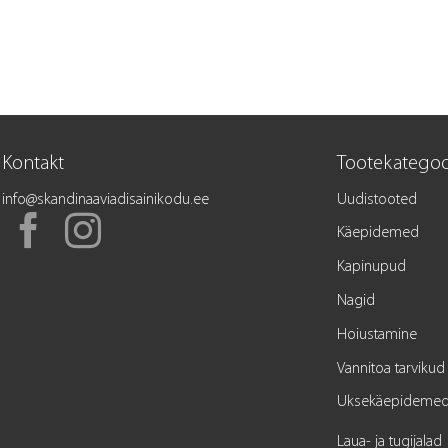
Kontakt
Tootekategoo
info@skandinaaviadisainikodu.ee
Uudistooted
Käepidemed
Kapinupud
Nagid
Hoiustamine
Vannitoa tarvikud
Uksekäepideme
Laua- ja tugijalad