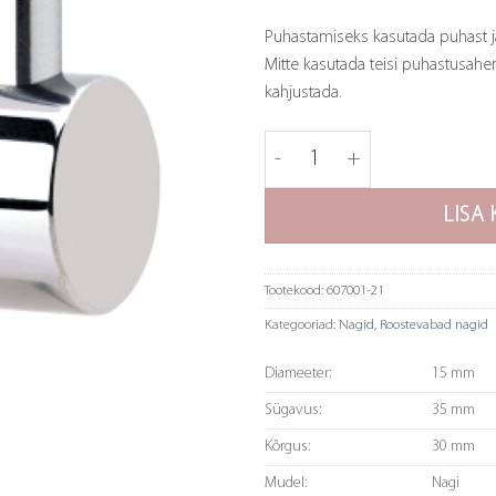
Puhastamiseks kasutada puhast ja 
Mitte kasutada teisi puhastusahe
kahjustada.
Nagi CL 700 - poleeritud, r
LISA 
Tootekood:
607001-21
Kategooriad:
Nagid
,
Roostevabad nagid
Diameeter:
15 mm
Sügavus:
35 mm
Kõrgus:
30 mm
Mudel:
Nagi