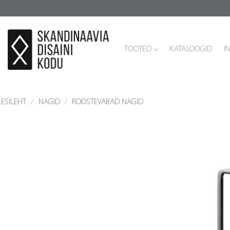
Skip
to
content
TOOTED
KATALOOGID
I
ESILEHT
/
NAGID
/
ROOSTEVABAD NAGID