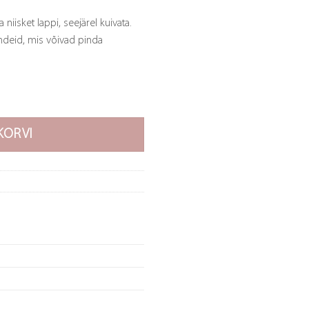
niisket lappi, seejärel kuivata.
ndeid, mis võivad pinda
oostevaba kogus
KORVI