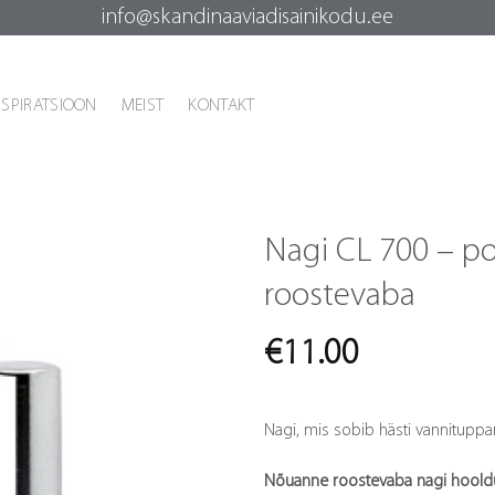
info@skandinaaviadisainikodu.ee
NSPIRATSIOON
MEIST
KONTAKT
Nagi CL 700 – po
roostevaba
€
11.00
Nagi, mis sobib hästi vannituppar
Nõuanne roostevaba nagi hoold