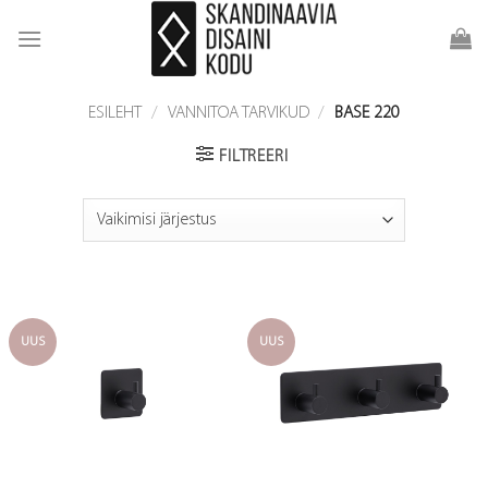
Skip
to
content
ESILEHT
/
VANNITOA TARVIKUD
/
BASE 220
FILTREERI
UUS
UUS