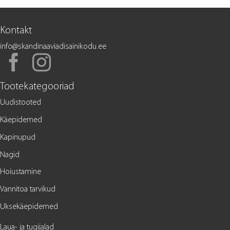
Kontakt
info@skandinaaviadisainikodu.ee
Tootekategooriad
Uudistooted
Käepidemed
Kapinupud
Nagid
Hoiustamine
Vannitoa tarvikud
Uksekäepidemed
Laua- ja tugijalad