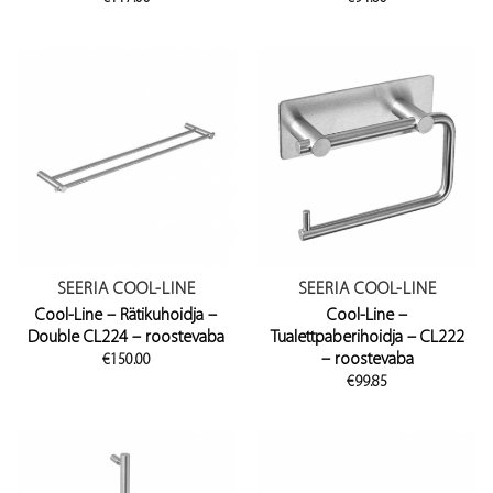
SEERIA COOL-LINE
SEERIA COOL-LINE
Cool-Line – Rätikuhoidja –
Cool-Line –
Double CL224 – roostevaba
Tualettpaberihoidja – CL222
– roostevaba
€
150.00
€
99.85