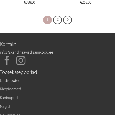
€
338.00
€
263.00
1
2
Kontakt
info@skandinaaviadisainikodu.ee
Tootekategooriad
Uudistooted
Käepidemed
Kapinupud
Nagid