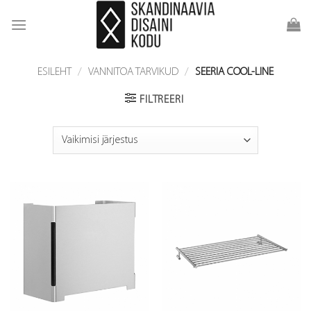
Skip
to
content
ESILEHT
/
VANNITOA TARVIKUD
/
SEERIA COOL-LINE
FILTREERI