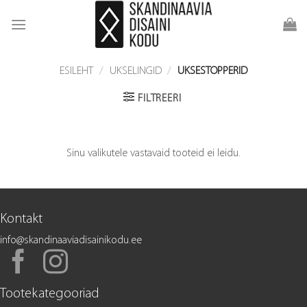
Skip
to
content
ESILEHT
/
UKSELINGID
/
UKSESTOPPERID
FILTREERI
Sinu valikutele vastavaid tooteid ei leidu.
Kontakt
info@skandinaaviadisainikodu.ee
Tootekategooriad