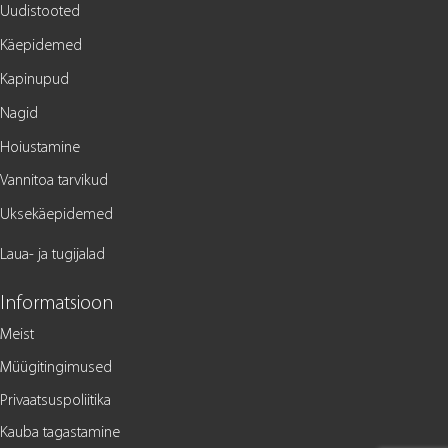
Uudistooted
Käepidemed
Kapinupud
Nagid
Hoiustamine
Vannitoa tarvikud
Uksekäepidemed
Laua- ja tugijalad
Informatsioon
Meist
Müügitingimused
Privaatsuspoliitika
Kauba tagastamine