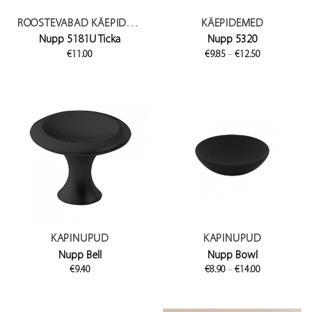
ROOSTEVABAD KÄEPIDEMED
KÄEPIDEMED
Nupp 5181U Ticka
Nupp 5320
Price
€
11.00
€
9.85
–
€
12.50
range:
€9.85
through
€12.50
KAPINUPUD
KAPINUPUD
Nupp Bell
Nupp Bowl
Price
€
9.40
€
8.90
–
€
14.00
range:
€8.90
through
€14.00