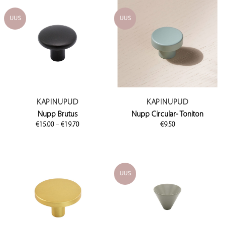
UUS
UUS
KAPINUPUD
KAPINUPUD
Nupp Brutus
Nupp Circular- Toniton
Price
€
15.00
–
€
19.70
€
9.50
range:
€15.00
through
€19.70
UUS