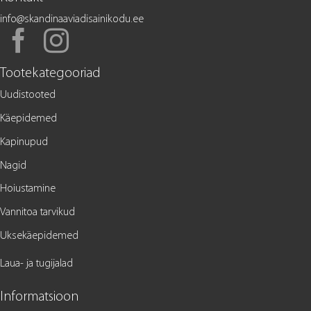
info@skandinaaviadisainikodu.ee
Tootekategooriad
Uudistooted
Käepidemed
Kapinupud
Nagid
Hoiustamine
Vannitoa tarvikud
Uksekäepidemed
Laua- ja tugijalad
Informatsioon