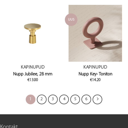
UUS
KAPINUPUD
KAPINUPUD
Nupp Jubilee, 28 mm
Nupp Key- Toniton
€
13.00
€
14.20
1
2
3
4
5
6
Kontakt