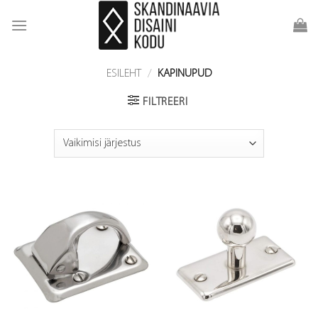
Skip
to
content
ESILEHT
/
KAPINUPUD
FILTREERI