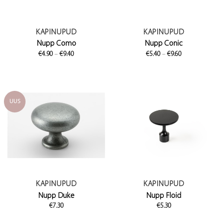
KAPINUPUD
KAPINUPUD
Nupp Como
Nupp Conic
Price
Price
€
4.90
–
€
9.40
€
5.40
–
€
9.60
range:
range:
€4.90
€5.40
through
through
€9.40
€9.60
UUS
KAPINUPUD
KAPINUPUD
Nupp Duke
Nupp Floid
€
7.30
€
5.30