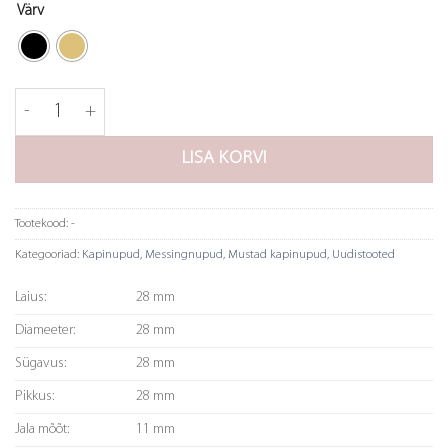
Värv
Nupp Jubilee, 28 mm kogus
LISA KORVI
Tootekood:
-
Kategooriad:
Kapinupud
,
Messingnupud
,
Mustad kapinupud
,
Uudistooted
Laius:
28 mm
Diameeter:
28 mm
Sügavus:
28 mm
Pikkus:
28 mm
Jala mõõt:
11 mm