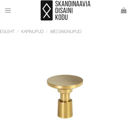
Skip
to
content
ESILEHT
/
KAPINUPUD
/
MESSINGNUPUD