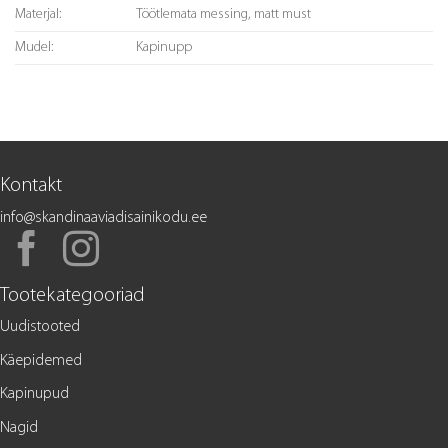
Materjal:
Töötlemata messing, matt must
Mudel:
Kapinupp
Kontakt
info@skandinaaviadisainikodu.ee
Tootekategooriad
Uudistooted
Käepidemed
Kapinupud
Nagid