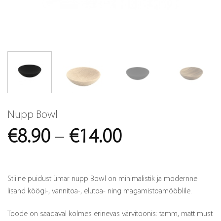
Nupp Bowl
Price
€
8.90
–
€
14.00
range:
€8.90
Stiilne puidust ümar nupp Bowl on minimalistik ja modernne
through
lisand köögi-, vannitoa-, elutoa- ning magamistoamööblile.
€14.00
Toode on saadaval kolmes erinevas värvitoonis: tamm, matt must