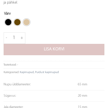
ja pähkel.
Värv
Nupp Bowl kogus
LISA KORVI
Tootekood:
-
Kategooriad:
Kapinupud
,
Puidust kapinupud
Nupu ülddiameeter:
65 mm
Sügavus:
20 mm
Jala diameeter:
15 mm