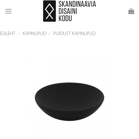
Skip
to
content
ESILEHT
/
KAPINUPUD
/
PUIDUST KAPINUPUD