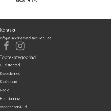
Price
€
10.20
–
€
18.40
range:
€10.20
through
€18.40
Kontakt
info@skandinaaviadisainikodu.ee
Tootekategooriad
Uudistooted
Käepidemed
Kapinupud
Nagid
Hoiustamine
Vannitoa tarvikud