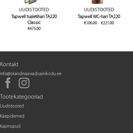
UUDISTOOTED
UUDISTOOTED
Tapwell tualetihari TA220
Tapwell WC-hari TA220
Classic
Price
€
106.00
–
€
221.00
range:
€
475.00
€106.00
through
€221.00
Kontakt
info@skandinaaviadisainikodu.ee
Tootekategooriad
Uudistooted
Käepidemed
Kapinupud