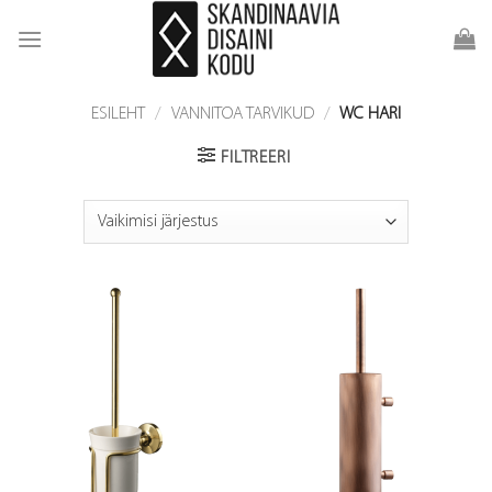
Skip
to
content
ESILEHT
/
VANNITOA TARVIKUD
/
WC HARI
FILTREERI