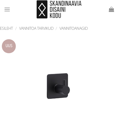
Skip
to
content
ESILEHT
/
VANNITOA TARVIKUD
/
VANNITOANAGID
UUS