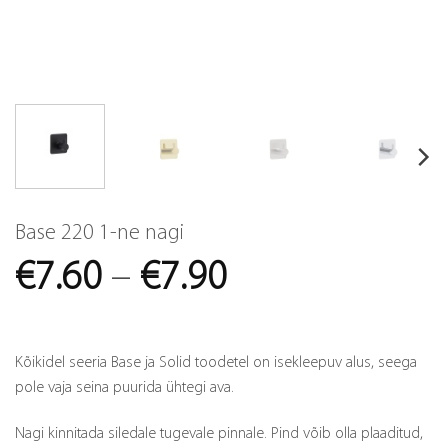
Base 220 1-ne nagi
Price
€
7.60
–
€
7.90
range:
€7.60
Kõikidel seeria Base ja Solid toodetel on isekleepuv alus, seega
through
pole vaja seina puurida ühtegi ava.
€7.90
Nagi kinnitada siledale tugevale pinnale. Pind võib olla plaaditud,