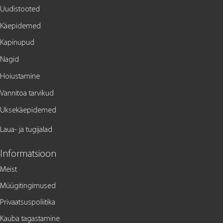
Uudistooted
Käepidemed
Kapinupud
Nagid
Hoiustamine
Vannitoa tarvikud
Uksekäepidemed
Laua- ja tugijalad
Informatsioon
Meist
Müügitingimused
Privaatsuspoliitika
Kauba tagastamine