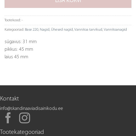
LISA KORVI
Tootekood:
-
Kategooriad:
Base 220
,
Nagid
,
Ühesed nagid
,
Vannitoa tarvikud
,
Vannitoanagid
sügavus: 31 mm
pikkus: 45 mm
laius 45 mm
Kontakt
info@skandinaaviadisainikodu.ee
Tootekategooriad