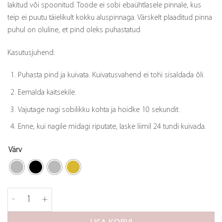
lakitud või spoonitud. Toode ei sobi ebaühtlasele pinnale, kus
teip ei puutu täielikult kokku aluspinnaga. Värskelt plaaditud pinna
puhul on oluline, et pind oleks puhastatud.
Kasutusjuhend:
Puhasta pind ja kuivata. Kuivatusvahend ei tohi sisaldada õli.
Eemalda kaitsekile.
Vajutage nagi sobilikku kohta ja hoidke 10 sekundit.
Enne, kui nagile midagi riputate, laske liimil 24 tundi kuivada.
Värv
Base 220 1-ne nagi kogus