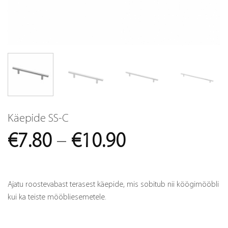
Käepide SS-C
Price
€
7.80
–
€
10.90
range:
€7.80
Ajatu roostevabast terasest käepide, mis sobitub nii köögimööbli
through
kui ka teiste mööbliesemetele.
€10.90