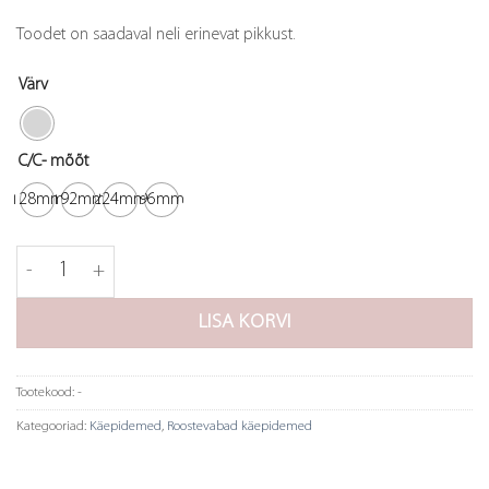
Toodet on saadaval neli erinevat pikkust.
Värv
C/C- mõõt
128mm
192mm
224mm
96mm
Käepide SS-C kogus
LISA KORVI
Tootekood:
-
Kategooriad:
Käepidemed
,
Roostevabad käepidemed