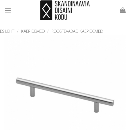
Skip
to
content
ESILEHT
/
KÄEPIDEMED
/
ROOSTEVABAD KÄEPIDEMED