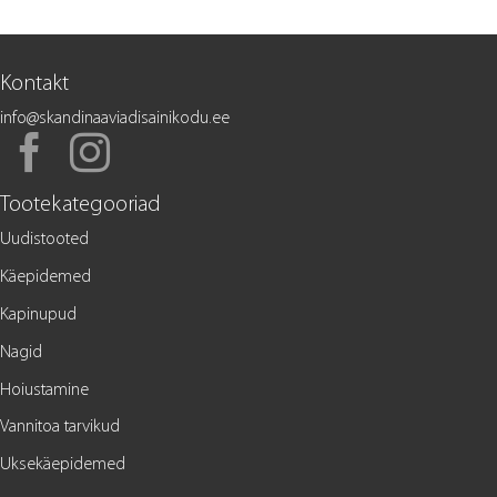
Kontakt
info@skandinaaviadisainikodu.ee
Tootekategooriad
Uudistooted
Käepidemed
Kapinupud
Nagid
Hoiustamine
Vannitoa tarvikud
Uksekäepidemed