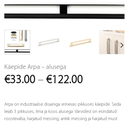
Käepide Arpa – alusega
Price
€
33.00
–
€
122.00
range:
€33.00
Arpa on industriaalse disainiga erinevas pikkuses käepide. Seda
through
leiab 3 pikkuses, ilma ja koos alusega. Värvidest on esindatud
roostevaba, harjatud messing, antiik messing ja harjatud must.
€122.00