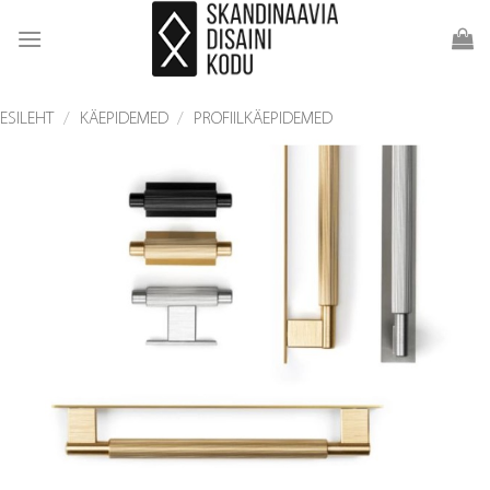
Skip
to
content
ESILEHT
/
KÄEPIDEMED
/
PROFIILKÄEPIDEMED