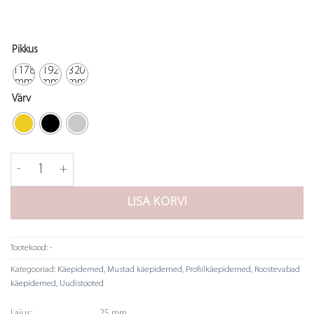
Pikkus
1178
192
320
mm
mm
mm
Värv
Käepide Arpa - alusega kogus
LISA KORVI
Tootekood:
-
Kategooriad:
Käepidemed
,
Mustad käepidemed
,
Profiilkäepidemed
,
Roostevabad
käepidemed
,
Uudistooted
Laius:
25 mm