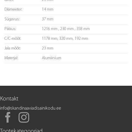
Diameeter:
14 mm
Sügavus:
37 mm
Pikkus:
1216 mm , 230 mm , 358 mm
C/C-mõõt:
1178 mm, 320 mm, 192 mm
Jala mõõt:
23 mm
Materjal:
Alumiinium
Kontakt
info@skandinaaviadisainikodu.ee
Tootekategooriad