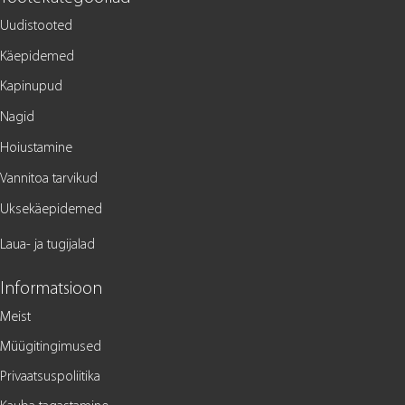
Uudistooted
Käepidemed
Kapinupud
Nagid
Hoiustamine
Vannitoa tarvikud
Uksekäepidemed
Laua- ja tugijalad
Informatsioon
Meist
Müügitingimused
Privaatsuspoliitika