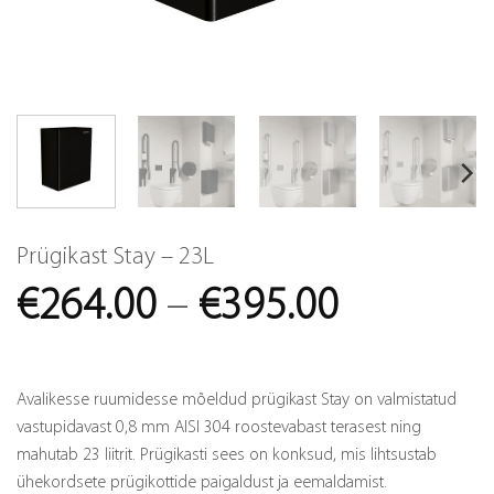
Prügikast Stay – 23L
Price
€
264.00
–
€
395.00
range:
€264.00
Avalikesse ruumidesse mõeldud prügikast Stay on valmistatud
through
vastupidavast 0,8 mm AISI 304 roostevabast terasest ning
mahutab 23 liitrit. Prügikasti sees on konksud, mis lihtsustab
€395.00
ühekordsete prügikottide paigaldust ja eemaldamist.