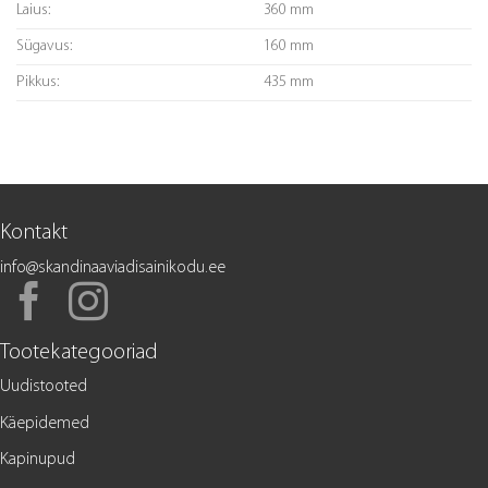
Laius:
360 mm
Sügavus:
160 mm
Pikkus:
435 mm
Kontakt
info@skandinaaviadisainikodu.ee
Tootekategooriad
Uudistooted
Käepidemed
Kapinupud