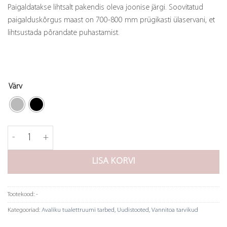
Paigaldatakse lihtsalt pakendis oleva joonise järgi. Soovitatud
paigalduskõrgus maast on 700-800 mm prügikasti ülaservani, et
lihtsustada põrandate puhastamist.
Värv
Prügikast Stay - 23L kogus
LISA KORVI
Tootekood:
-
Kategooriad:
Avaliku tualettruumi tarbed
,
Uudistooted
,
Vannitoa tarvikud