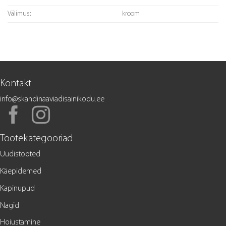
Välimus:
kroom
Kontakt
info@skandinaaviadisainikodu.ee
Tootekategooriad
Uudistooted
Käepidemed
Kapinupud
Nagid
Hoiustamine