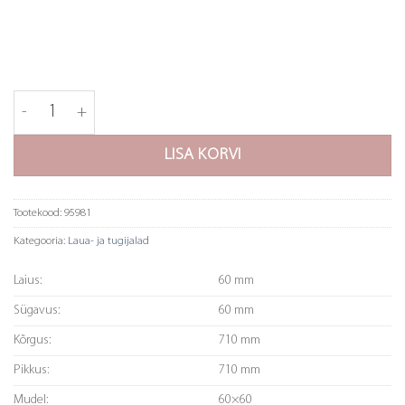
Lauajalg 870 - 170 mm kogus
LISA KORVI
Tootekood:
95981
Kategooria:
Laua- ja tugijalad
Laius:
60 mm
Sügavus:
60 mm
Kõrgus:
710 mm
Pikkus:
710 mm
Mudel:
60×60