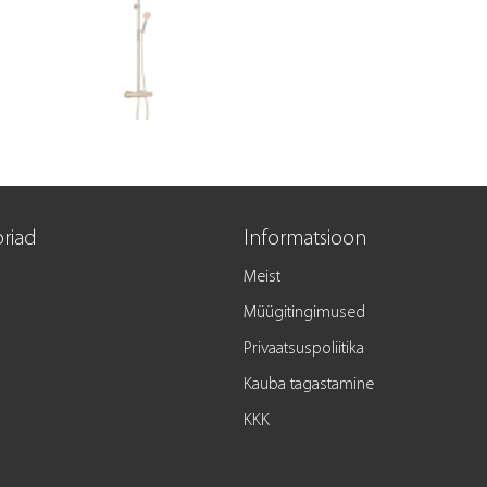
riad
Informatsioon
Meist
Müügitingimused
Privaatsuspoliitika
Kauba tagastamine
KKK