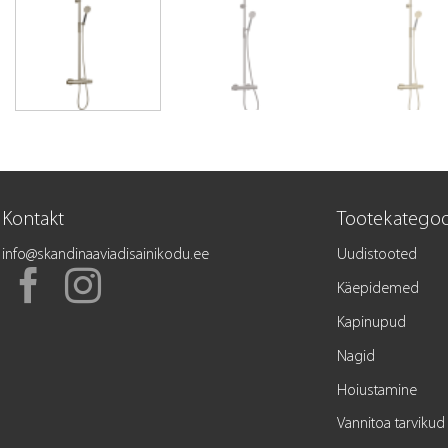
Kontakt
Tootekategoo
info@skandinaaviadisainikodu.ee
Uudistooted
Käepidemed
Kapinupud
Nagid
Hoiustamine
Vannitoa tarvikud