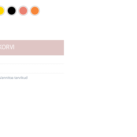
300 kogus
KORVI
Vannitoa tarvikud