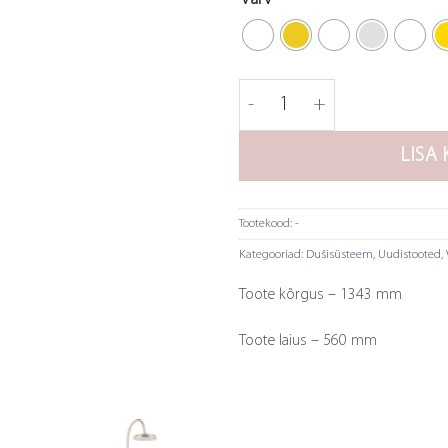
Tapwell dušisüsteem ARM5
LISA 
Tootekood:
-
Kategooriad:
Dušisüsteem
,
Uudistooted
,
Toote kõrgus – 1343 mm
Toote laius – 560 mm