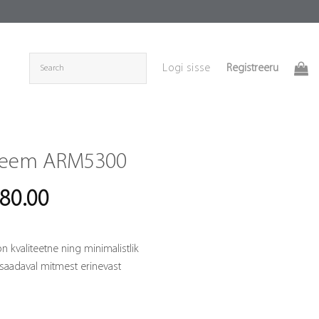
Registreeru
Logi sisse
steem ARM5300
Price
280.00
range:
€1,140.00
kvaliteetne ning minimalistlik
through
 saadaval mitmest erinevast
€2,280.00