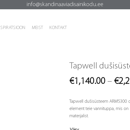
info@skandinaaviadisainikodu.ee
NSPIRATSIOON
MEIST
KONTAKT
Tapwell dušisü
€
1,140.00
–
€
2,
Tapwell dušisüsteem ARM5300 on 
element teie vannituppa, mis on
materjalist.
Värv