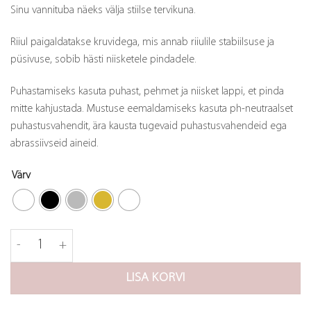
Sinu vannituba näeks välja stiilse tervikuna.
Riiul paigaldatakse kruvidega, mis annab riiulile stabiilsuse ja
püsivuse, sobib hästi niisketele pindadele.
Puhastamiseks kasuta puhast, pehmet ja niisket lappi, et pinda
mitte kahjustada. Mustuse eemaldamiseks kasuta ph-neutraalset
puhastusvahendit, ära kausta tugevaid puhastusvahendeid ega
abrassiivseid aineid.
Värv
Duširiiul Match kogus
LISA KORVI