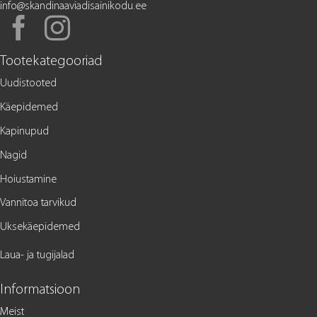
info@skandinaaviadisainikodu.ee
Tootekategooriad
Uudistooted
Käepidemed
Kapinupud
Nagid
Hoiustamine
Vannitoa tarvikud
Uksekäepidemed
Laua- ja tugijalad
Informatsioon
Meist