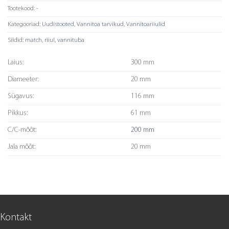
Tootekood:
-
Kategooriad:
Uudistooted
,
Vannitoa tarvikud
,
Vannitoariiulid
Sildid:
match
,
riiul
,
vannituba
Laius:
300 mm
Diameeter:
20 mm
Sügavus:
116 mm
Pikkus:
61 mm
C/C-mõõt:
200 mm
Jala mõõt:
20 mm
Kontakt