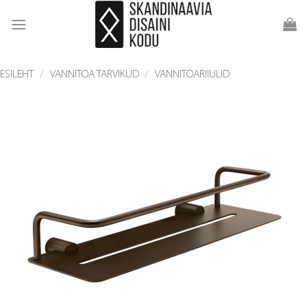
Skip
to
content
ESILEHT
/
VANNITOA TARVIKUD
/
VANNITOARIIULID