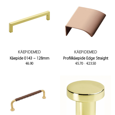
KÄEPIDEMED
KÄEPIDEMED
Käepide 0143 – 128mm
Profiilkäepide Edge Straight
Price
€
6.90
€
5.70
–
€
23.50
range:
€5.70
through
€23.50