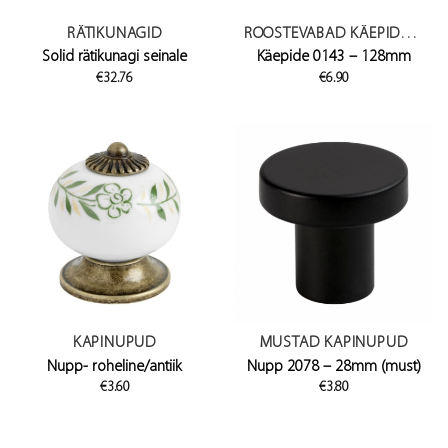
RÄTIKUNAGID
ROOSTEVABAD KÄEPIDEMED
Solid rätikunagi seinale
Käepide 0143 – 128mm
€
32.76
€
6.90
KAPINUPUD
MUSTAD KAPINUPUD
Nupp- roheline/antiik
Nupp 2078 – 28mm (must)
€
3.60
€
3.80