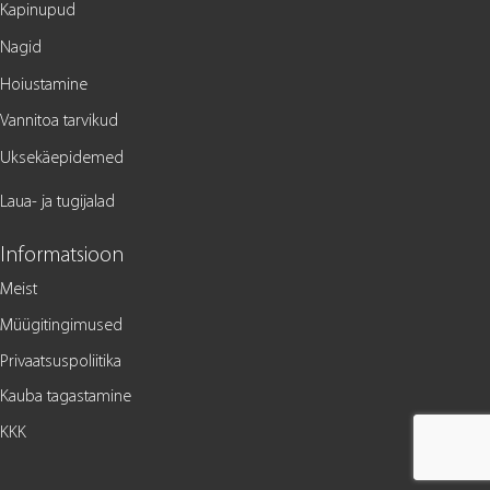
Kapinupud
Nagid
Hoiustamine
Vannitoa tarvikud
Uksekäepidemed
Laua- ja tugijalad
Informatsioon
Meist
Müügitingimused
Privaatsuspoliitika
Kauba tagastamine
KKK