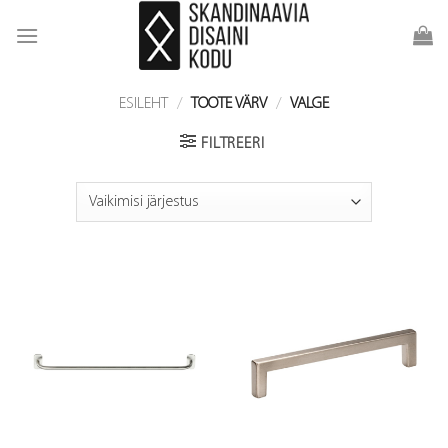
Skip
to
content
ESILEHT
/
TOOTE VÄRV
/
VALGE
FILTREERI