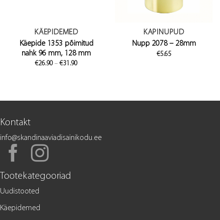
KÄEPIDEMED
KAPINUPUD
Käepide 1353 põimitud
Nupp 2078 – 28mm
nahk 96 mm, 128 mm
€
5.65
Price
€
26.90
–
€
31.90
range:
€26.90
through
€31.90
Kontakt
info@skandinaaviadisainikodu.ee
Tootekategooriad
Uudistooted
Käepidemed