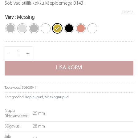
Sobivad stiililt kokku käepidemega 0143.
PUHASTA
: Messing
Värv
Nupp 2078 - 28mm kogus
LISA KORVI
Tootekood:
368055-11
Kategooriad:
Kapinupud
,
Messingnupud
Nupu
25 mm
ülddiameeter:
Sügavus:
28 mm
Jala