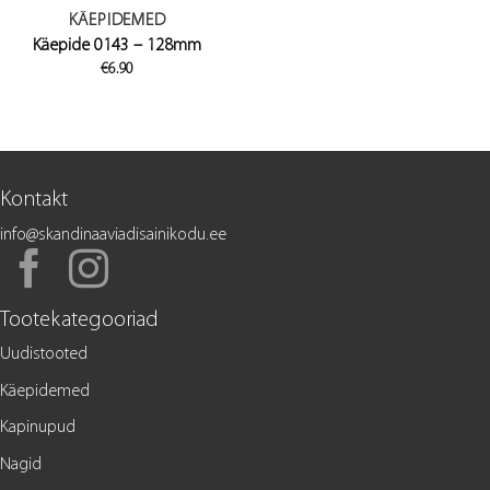
KÄEPIDEMED
Käepide 0143 – 128mm
€
6.90
Kontakt
info@skandinaaviadisainikodu.ee
Tootekategooriad
Uudistooted
Käepidemed
Kapinupud
Nagid