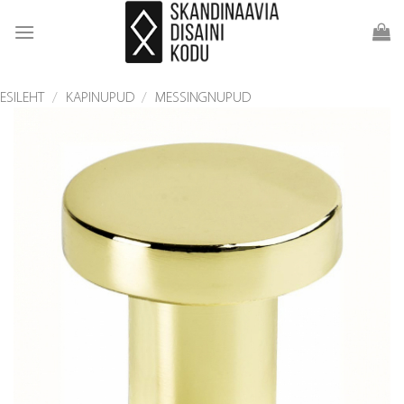
Skip
to
content
ESILEHT
/
KAPINUPUD
/
MESSINGNUPUD