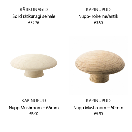
RÄTIKUNAGID
KAPINUPUD
Solid rätikunagi seinale
Nupp- roheline/antiik
€
32.76
€
3.60
KAPINUPUD
KAPINUPUD
Nupp Mushroom – 65mm
Nupp Mushroom – 50mm
€
6.90
€
5.90