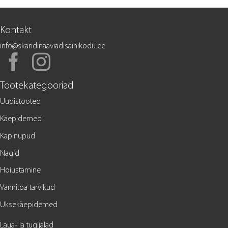
Kontakt
info@skandinaaviadisainikodu.ee
Tootekategooriad
Uudistooted
Käepidemed
Kapinupud
Nagid
Hoiustamine
Vannitoa tarvikud
Uksekäepidemed
Laua- ja tugijalad