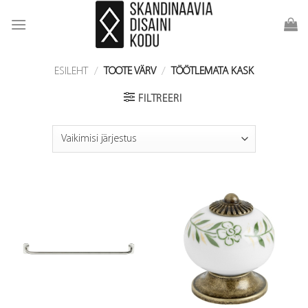
Skip
to
content
ESILEHT
/
TOOTE VÄRV
/
TÖÖTLEMATA KASK
FILTREERI