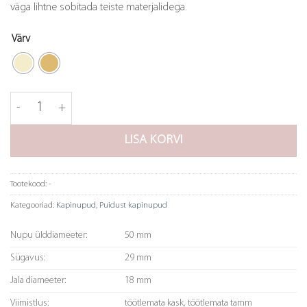
väga lihtne sobitada teiste materjalidega.
Värv
Nupp Mushroom - 50mm kogus
LISA KORVI
Tootekood:
-
Kategooriad:
Kapinupud
,
Puidust kapinupud
Nupu ülddiameeter:
50 mm
Sügavus:
29 mm
Jala diameeter:
18 mm
Viimistlus:
töötlemata kask, töötlemata tamm