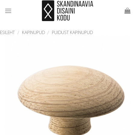
Skip
to
content
ESILEHT
/
KAPINUPUD
/
PUIDUST KAPINUPUD