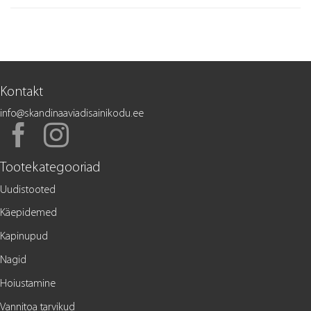
Kontakt
info@skandinaaviadisainikodu.ee
Tootekategooriad
Uudistooted
Käepidemed
Kapinupud
Nagid
Hoiustamine
Vannitoa tarvikud