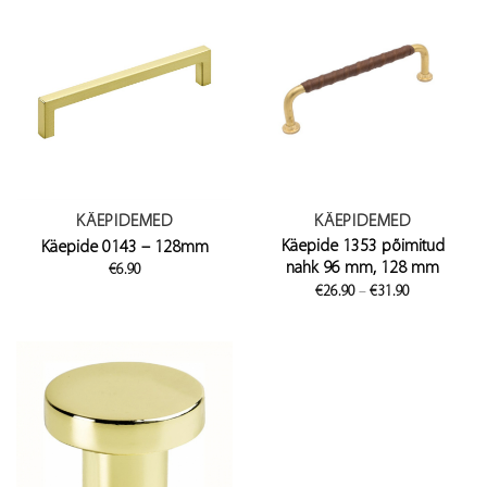
KÄEPIDEMED
KÄEPIDEMED
Käepide 1353 põimitud
Käepide 0143 – 128mm
nahk 96 mm, 128 mm
€
6.90
Price
€
26.90
–
€
31.90
range:
€26.90
through
€31.90