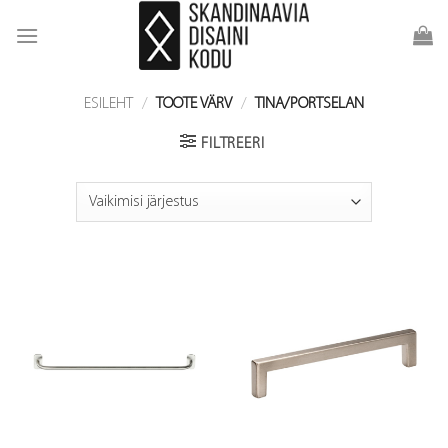
Skip
to
content
ESILEHT
/
TOOTE VÄRV
/
TINA/PORTSELAN
FILTREERI