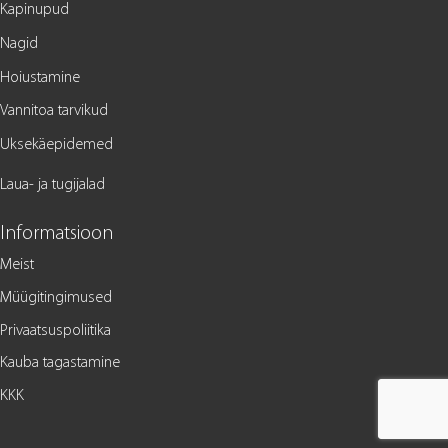
Kapinupud
Nagid
Hoiustamine
Vannitoa tarvikud
Uksekäepidemed
Laua- ja tugijalad
Informatsioon
Meist
Müügitingimused
Privaatsuspoliitika
Kauba tagastamine
KKK