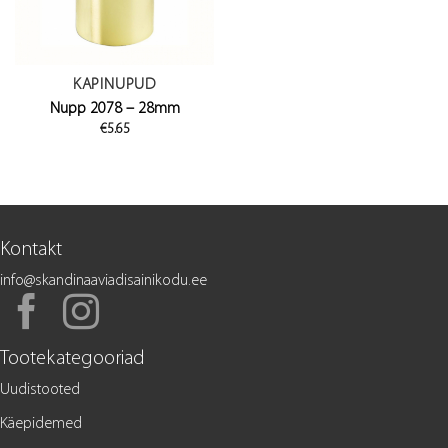
KAPINUPUD
Nupp 2078 – 28mm
€
5.65
Kontakt
info@skandinaaviadisainikodu.ee
Tootekategooriad
Uudistooted
Käepidemed