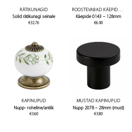
RÄTIKUNAGID
ROOSTEVABAD KÄEPIDEMED
Solid rätikunagi seinale
Käepide 0143 – 128mm
€
32.76
€
6.90
KAPINUPUD
MUSTAD KAPINUPUD
Nupp- roheline/antiik
Nupp 2078 – 28mm (must)
€
3.60
€
3.80