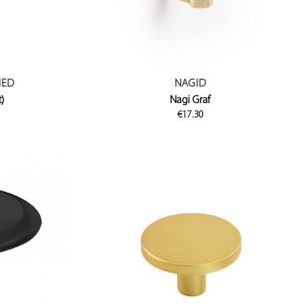
MED
NAGID
t)
Nagi Graf
ice
€
17.30
nge:
23.52
hrough
76.37