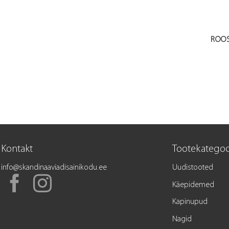
ROO
Kontakt
Tootekategoo
info@skandinaaviadisainikodu.ee
Uudistooted
Käepidemed
Kapinupud
Nagid