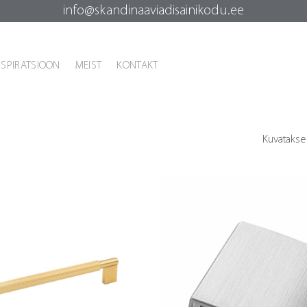
info@skandinaaviadisainikodu.ee
NSPIRATSIOON
MEIST
KONTAKT
Kuvatakse