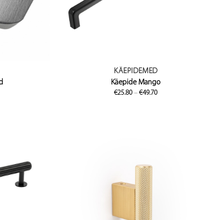
KÄEPIDEMED
d
Käepide Mango
Price
€
25.80
–
€
49.70
range:
€25.80
through
€49.70