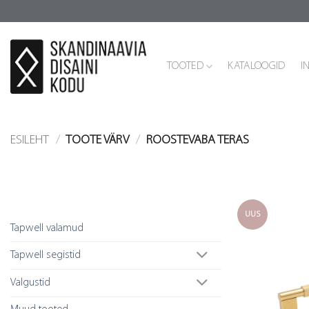
Skip
to
content
TOOTED
KATALOOGID
I
ESILEHT
/
TOOTE VÄRV
/
ROOSTEVABA TERAS
Tootekategooriad
UUS
Tapwell valamud
Tapwell segistid
Valgustid