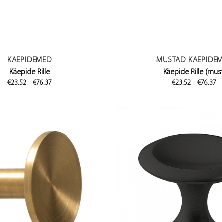
KÄEPIDEMED
MUSTAD KÄEPIDE
Käepide Rille
Käepide Rille (mus
Price
Pr
€
23.52
–
€
76.37
€
23.52
–
€
76.37
range:
ra
€23.52
€
through
t
€76.37
€