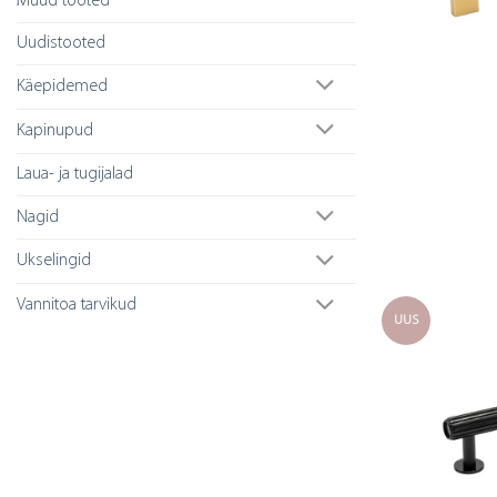
Muud tooted
Uudistooted
Käepidemed
Kapinupud
Laua- ja tugijalad
Nagid
Ukselingid
Vannitoa tarvikud
UUS