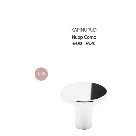
KAPINUPUD
Nupp Como
Price
€
4.90
–
€
9.40
range:
€4.90
through
€9.40
UUS