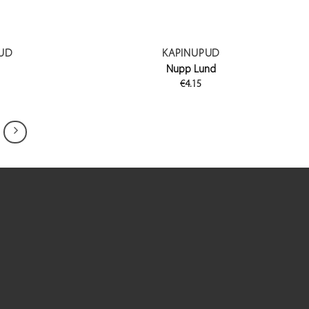
UD
KAPINUPUD
Nupp Lund
ce
€
4.15
ge:
60
rough
80