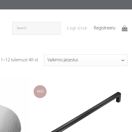
Registreeru
Logi sisse
 1–12 tulemust 40-st
UUS