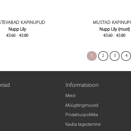
STEVABAD KAPINUPUD
MUSTAD KAPINUP
Nupp Lily
Nupp Lily (must)
Price
Pri
€
3.60
–
€
3.80
€
3.60
–
€
3.80
range:
ran
€3.60
€3.
through
th
€3.80
€3.
1
2
3
4
riad
Informatsioon
Meist
Müügitingimused
Privaatsuspoliitika
Kauba tagastamine