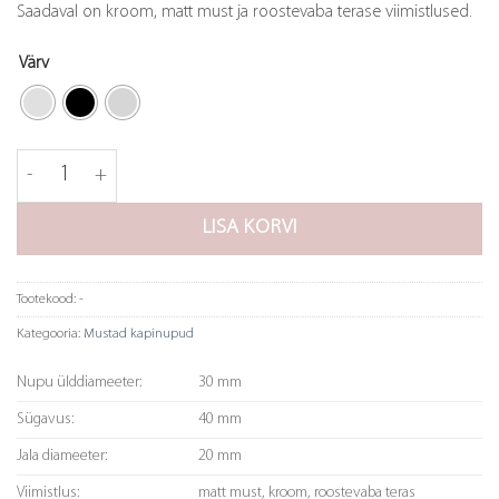
Saadaval on kroom, matt must ja roostevaba terase viimistlused.
Värv
Nupp Lily (must) kogus
LISA KORVI
Tootekood:
-
Kategooria:
Mustad kapinupud
Nupu ülddiameeter:
30 mm
Sügavus:
40 mm
Jala diameeter:
20 mm
Viimistlus:
matt must, kroom, roostevaba teras