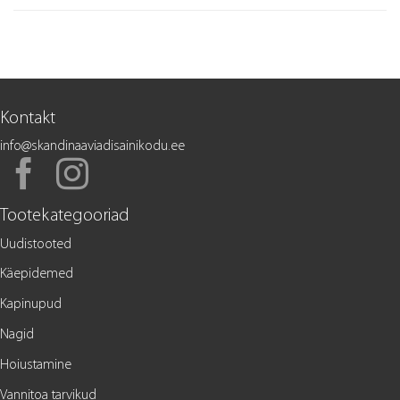
Kontakt
info@skandinaaviadisainikodu.ee
Tootekategooriad
Uudistooted
Käepidemed
Kapinupud
Nagid
Hoiustamine
Vannitoa tarvikud