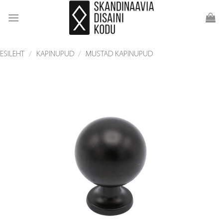
Skip
to
content
ESILEHT
/
KAPINUPUD
/
MUSTAD KAPINUPUD