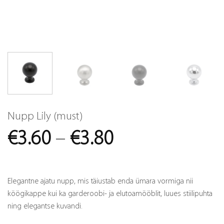
Nupp Lily (must)
Price
€
3.60
–
€
3.80
range:
€3.60
Elegantne ajatu nupp, mis täiustab enda ümara vormiga nii
through
köögikappe kui ka garderoobi- ja elutoamööblit, luues stiilipuhta
ning elegantse kuvandi.
€3.80