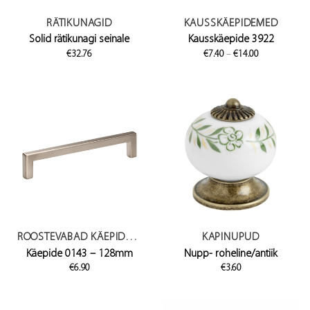
RÄTIKUNAGID
KAUSSKÄEPIDEMED
Solid rätikunagi seinale
Kausskäepide 3922
Price
€
32.76
€
7.40
–
€
14.00
range:
€7.40
through
€14.00
ROOSTEVABAD KÄEPIDEMED
KAPINUPUD
Käepide 0143 – 128mm
Nupp- roheline/antiik
€
6.90
€
3.60