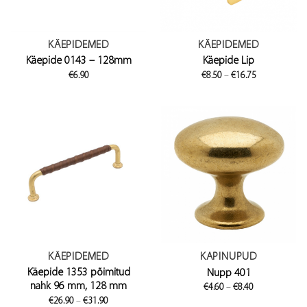
KÄEPIDEMED
KÄEPIDEMED
Käepide 0143 – 128mm
Käepide Lip
Price
€
6.90
€
8.50
–
€
16.75
range:
€8.50
through
€16.75
KÄEPIDEMED
KAPINUPUD
Käepide 1353 põimitud
Nupp 401
nahk 96 mm, 128 mm
Price
€
4.60
–
€
8.40
range:
Price
€
26.90
–
€
31.90
€4.60