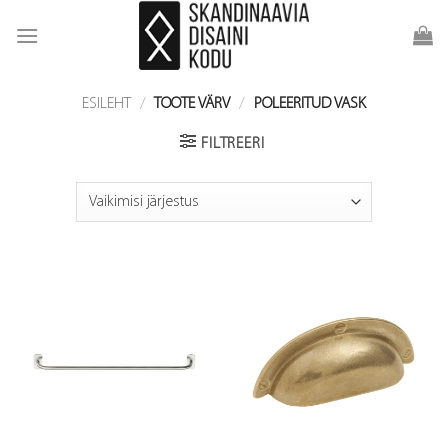
Skip
to
content
ESILEHT
/
TOOTE VÄRV
/
POLEERITUD VASK
FILTREERI