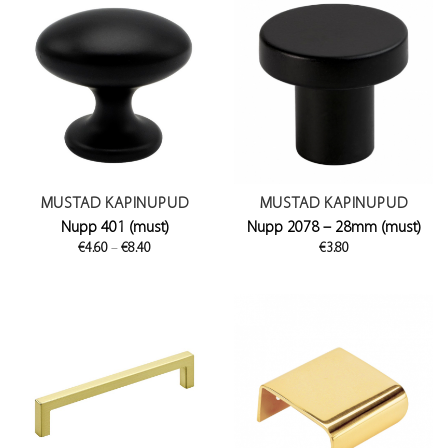
MUSTAD KAPINUPUD
MUSTAD KAPINUPUD
Nupp 401 (must)
Nupp 2078 – 28mm (must)
Price
€
4.60
–
€
8.40
€
3.80
range:
€4.60
through
€8.40