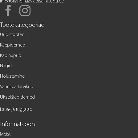
info@skandinaaviadisainikodu.ee
Tootekategooriad
Uudistooted
Käepidemed
Kapinupud
Nagid
Hoiustamine
Vannitoa tarvikud
Uksekäepidemed
Laua- ja tugijalad
Informatsioon
Meist