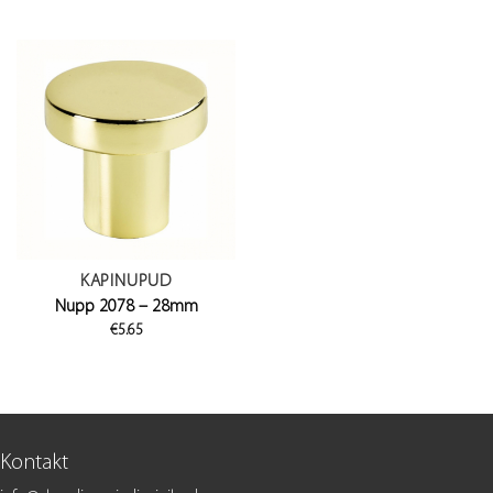
range:
through
€26.90
€8.40
through
€31.90
KAPINUPUD
Nupp 2078 – 28mm
€
5.65
Kontakt