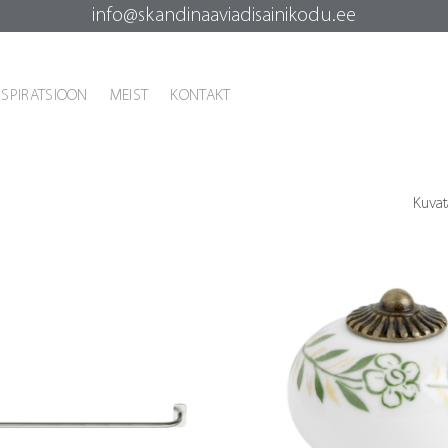
info@skandinaaviadisainikodu.ee
NSPIRATSIOON
MEIST
KONTAKT
Kuvat