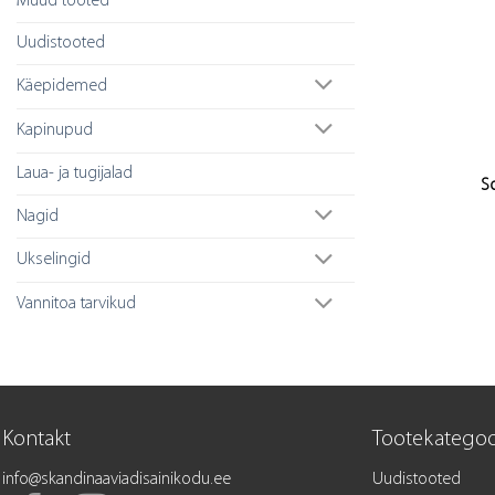
Muud tooted
Uudistooted
Käepidemed
Kapinupud
Laua- ja tugijalad
So
Nagid
Ukselingid
Vannitoa tarvikud
Kontakt
Tootekategoo
info@skandinaaviadisainikodu.ee
Uudistooted