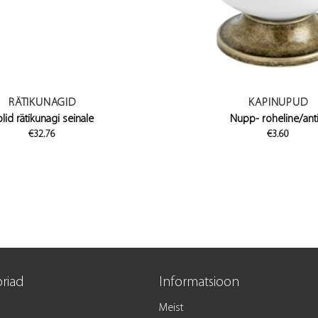
RÄTIKUNAGID
KAPINUPUD
lid rätikunagi seinale
Nupp- roheline/anti
€
32.76
€
3.60
riad
Informatsioon
Meist