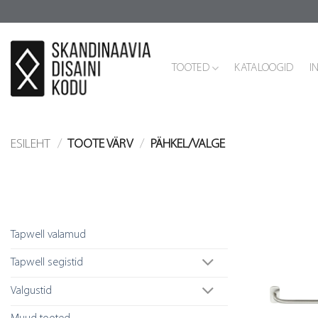
Skip
to
content
TOOTED
KATALOOGID
I
ESILEHT
/
TOOTE VÄRV
/
PÄHKEL/VALGE
Tootekategooriad
Tapwell valamud
Tapwell segistid
Valgustid