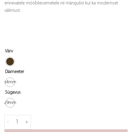
erinevatele mööbliesemetele nii mängulist kui ka modernset
välimust.
Värv
Diameeter
34mm
Sügavus
29mm
Nupp Flower Bud kogus