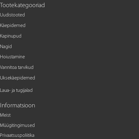
Tootekategooriad
Uudistooted
Käepidemed
Kapinupud
Nagid
Hoiustamine
Vannitoa tarvikud
Uksekäepidemed
Laua- ja tugijalad
Informatsioon
Meist
Müügitingimused
Privaatsuspoliitika