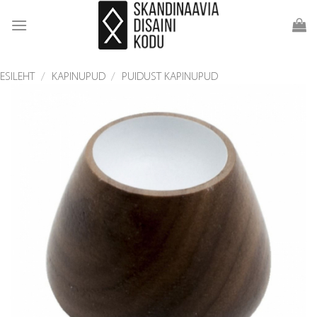
Skip
to
content
ESILEHT
/
KAPINUPUD
/
PUIDUST KAPINUPUD