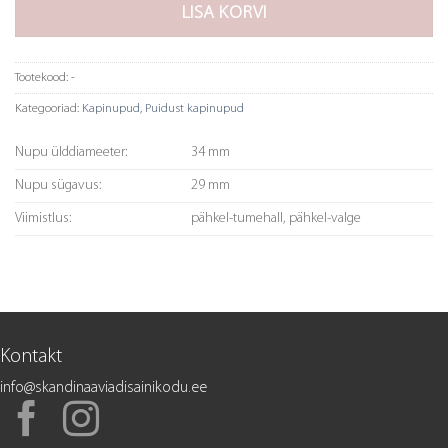
LISA KORVI
Tootekood:
-
Kategooriad:
Kapinupud
,
Puidust kapinupud
Nupu ülddiameeter:
34 mm
Nupu sügavus:
29 mm
Viimistlus:
pähkel-tumehall, pähkel-valge
Kontakt
info@skandinaaviadisainikodu.ee