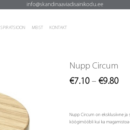
info@skandinaaviadisainikodu.ee
NSPIRATSIOON
MEIST
KONTAKT
Nupp Circum
Pri
€
7.10
–
€
9.80
ran
€7
th
Nupp Circum on eksklusiivne ja st
€9
köögimööbli kui ka magamistoa-