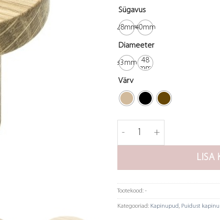
Sügavus
28mm
40mm
Diameeter
48
33mm
mm
Värv
Nupp Circum kogus
LISA 
Tootekood:
-
Kategooriad:
Kapinupud
,
Puidust kapin