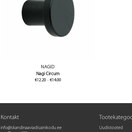
NAGID
Nagi Circum
Price
€
12.20
–
€
14.00
range:
€12.20
through
€14.00
Kontakt
Tootekategoo
info@skandinaaviadisainikodu.ee
Uudistooted