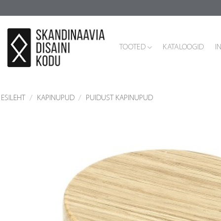
Skip
to
content
TOOTED
KATALOOGID
I
ESILEHT
/
KAPINUPUD
/
PUIDUST KAPINUPUD