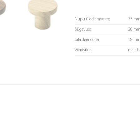
Nupu ülddiameeter:
33 mm
Sügavus:
28 mm
Jala diameeter:
18 mm
Viimistlus:
matt l