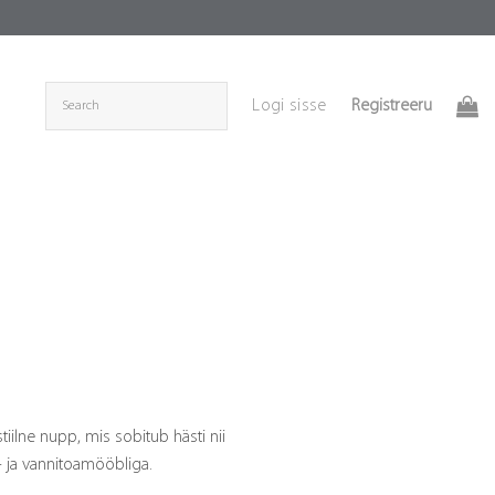
Registreeru
Logi sisse
ce
ge:
.10
rough
iilne nupp, mis sobitub hästi nii
.80
 ja vannitoamööbliga.