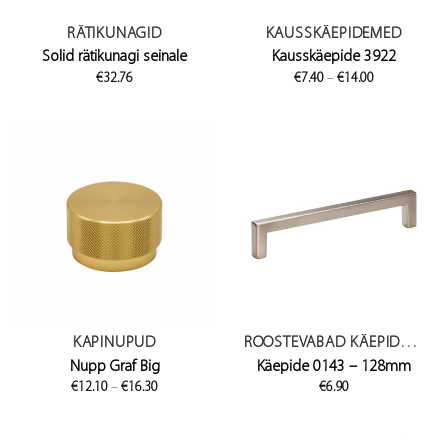
RÄTIKUNAGID
KAUSSKÄEPIDEMED
Solid rätikunagi seinale
Kausskäepide 3922
Price
€
32.76
€
7.40
–
€
14.00
range:
€7.40
through
€14.00
KAPINUPUD
ROOSTEVABAD KÄEPIDEMED
Nupp Graf Big
Käepide 0143 – 128mm
Price
€
12.10
–
€
16.30
€
6.90
range:
€12.10
through
€16.30