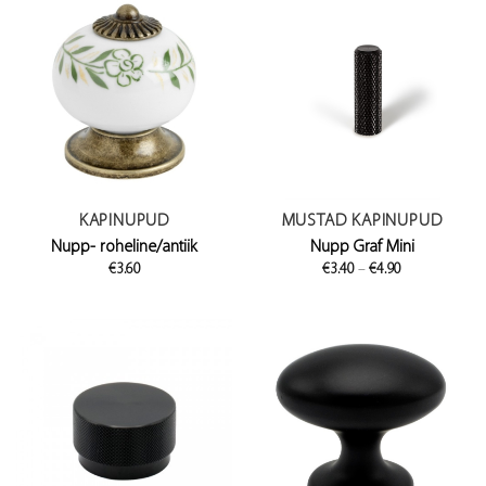
KAPINUPUD
MUSTAD KAPINUPUD
Nupp- roheline/antiik
Nupp Graf Mini
Price
€
3.60
€
3.40
–
€
4.90
range:
€3.40
through
€4.90