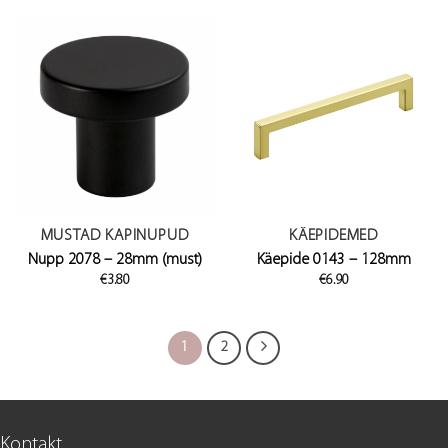
through
€4.90
MUSTAD KAPINUPUD
KÄEPIDEMED
Nupp 2078 – 28mm (must)
Käepide 0143 – 128mm
€
3.80
€
6.90
1
2
Kontakt