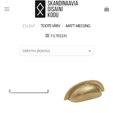
Skip
to
content
ESILEHT
/
TOOTE VÄRV
/
MATT MESSING
FILTREERI