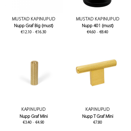
MUSTAD KAPINUPUD
MUSTAD KAPINUPUD
Nupp Graf Big (must)
Nupp 401 (must)
Price
Price
€
12.10
–
€
16.30
€
4.60
–
€
8.40
range:
range:
€12.10
€4.60
through
through
€16.30
€8.40
KAPINUPUD
KAPINUPUD
Nupp Graf Mini
Nupp T Graf Mini
Price
€
3.40
–
€
4.90
€
7.80
range:
€3.40