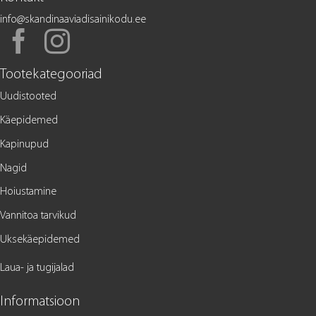
info@skandinaaviadisainikodu.ee
Tootekategooriad
Uudistooted
Käepidemed
Kapinupud
Nagid
Hoiustamine
Vannitoa tarvikud
Uksekäepidemed
Laua- ja tugijalad
Informatsioon