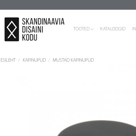
Skip
to
content
TOOTED
KATALOOGID
I
ESILEHT
/
KAPINUPUD
/
MUSTAD KAPINUPUD