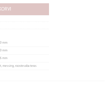
KORVI
50 mm
30 mm
46 mm
t, messing, roostevaba teras