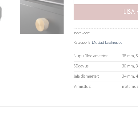
LISA 
Tootekood:
-
Kategooria:
Mustad kapinupud
Nupu ülddiameeter:
38 mm, 
Sügavus:
30 mm, 
Jala diameeter:
34 mm, 
Viimistlus:
matt mus