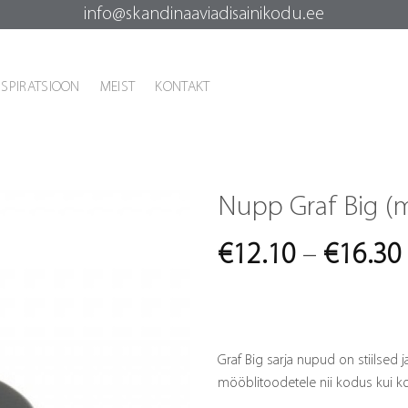
info@skandinaaviadisainikodu.ee
NSPIRATSIOON
MEIST
KONTAKT
Nupp Graf Big (
€
12.10
–
€
16.30
Graf Big sarja nupud on stiilsed j
mööblitoodetele nii kodus kui ko