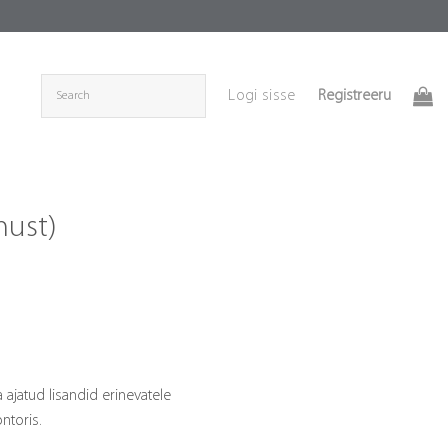
Registreeru
Logi sisse
must)
Price
range:
€12.10
through
a ajatud lisandid erinevatele
€16.30
ntoris.