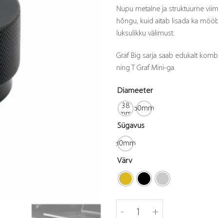
Nupu metalne ja struktuurne viimis
hõngu, kuid aitab lisada ka möö
luksulikku välimust.
Graf Big sarja saab edukalt kombi
ning T Graf Mini-ga.
Diameeter
38
50mm
mm
Sügavus
30mm
Värv
Nupp Graf Big (must) kogus