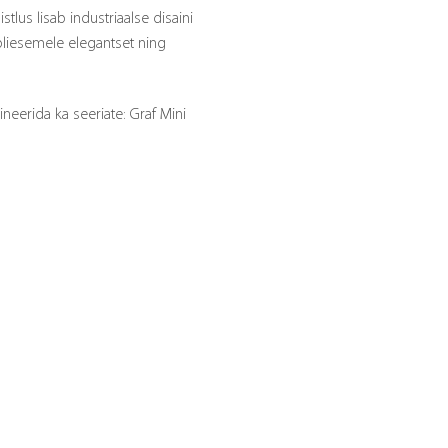
tlus lisab industriaalse disaini
bliesemele elegantset ning
neerida ka seeriate: Graf Mini