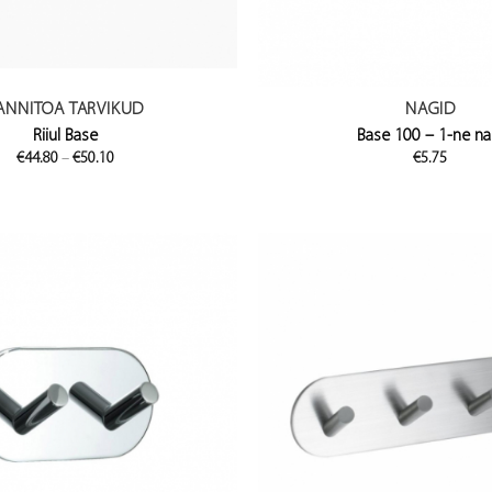
ANNITOA TARVIKUD
NAGID
Riiul Base
Base 100 – 1-ne na
Price
€
44.80
–
€
50.10
€
5.75
range:
€44.80
through
€50.10