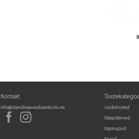
B
Kontakt
Tootekategoo
info@skandinaaviadisainikodu.ee
Uudistooted
Käepidemed
Kapinupud