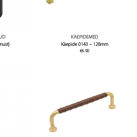
UD
KÄEPIDEMED
must)
Käepide 0143 – 128mm
€
6.90