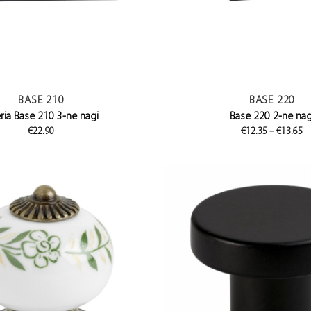
BASE 210
BASE 220
ria Base 210 3-ne nagi
Base 220 2-ne nag
Pr
€
22.90
€
12.35
–
€
13.65
ra
€
t
€