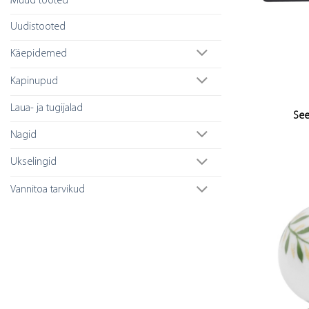
Muud tooted
Uudistooted
Käepidemed
Kapinupud
Laua- ja tugijalad
See
Nagid
Ukselingid
Vannitoa tarvikud