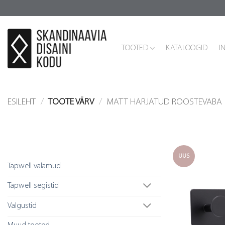
Skip
to
content
TOOTED
KATALOOGID
I
ESILEHT
/
TOOTE VÄRV
/
MATT HARJATUD ROOSTEVABA
Tootekategooriad
UUS
Tapwell valamud
Tapwell segistid
Valgustid