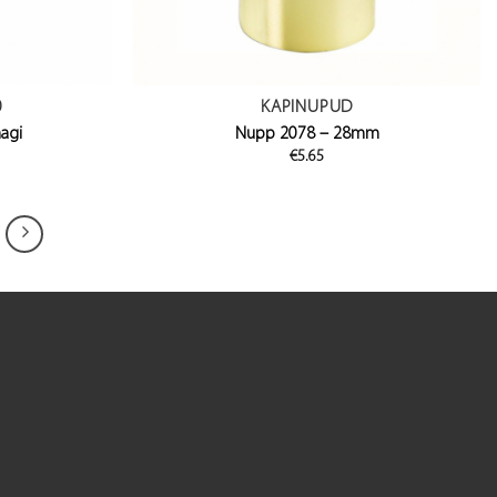
0
KAPINUPUD
nagi
Nupp 2078 – 28mm
€
5.65