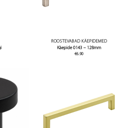
ROOSTEVABAD KÄEPIDEMED
i
Käepide 0143 – 128mm
ice
€
6.90
nge:
12.35
hrough
13.65