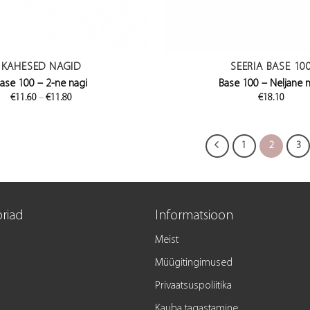
KAHESED NAGID
SEERIA BASE 10
ase 100 – 2-ne nagi
Base 100 – Neljane 
Price
€
11.60
–
€
11.80
€
18.10
range:
€11.60
through
€11.80
1
2
3
riad
Informatsioon
Meist
Müügitingimused
Privaatsuspoliitika
Kauba tagastamine