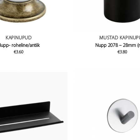
KAPINUPUD
MUSTAD KAPINUP
upp- roheline/antiik
Nupp 2078 – 28mm (
€
3.60
€
3.80