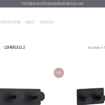
info@skandinaaviadisainikodu.ee
NSPIRATSIOON
MEIST
KONTAKT
/
LEHEKÜLG 2
Kuvatakse 
UUS