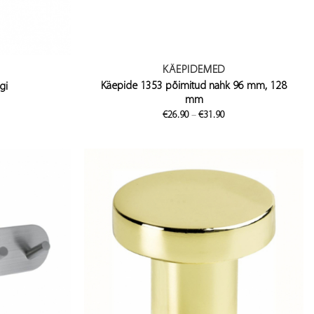
KÄEPIDEMED
Käepide 1353 põimitud nahk 96 mm, 128
gi
mm
Price
€
26.90
–
€
31.90
range:
€26.90
through
€31.90