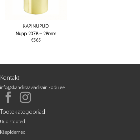
KAPINUPUD
Nupp 2078 – 28mm
€
5.65
Kontakt
info@skandinaaviadisainikodu.ee
Tootekategooriad
Uudistooted
Käepidemed