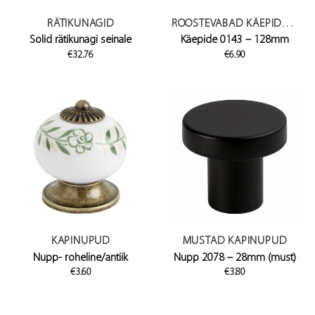
RÄTIKUNAGID
ROOSTEVABAD KÄEPIDEMED
Solid rätikunagi seinale
Käepide 0143 – 128mm
€
32.76
€
6.90
KAPINUPUD
MUSTAD KAPINUPUD
Nupp- roheline/antiik
Nupp 2078 – 28mm (must)
€
3.60
€
3.80