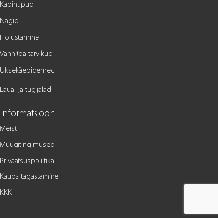
Kapinupud
Nagid
Hoiustamine
Vannitoa tarvikud
Uksekäepidemed
Laua- ja tugijalad
Informatsioon
Meist
Müügitingimused
Privaatsuspoliitika
Kauba tagastamine
KKK