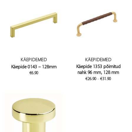
KÄEPIDEMED
KÄEPIDEMED
Käepide 1353 põimitud
Käepide 0143 – 128mm
nahk 96 mm, 128 mm
€
6.90
Price
€
26.90
–
€
31.90
range:
€26.90
through
€31.90