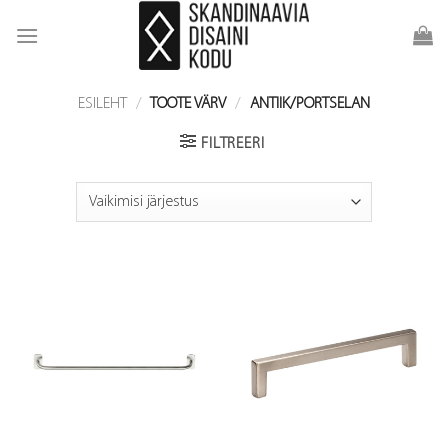
Skip
to
content
ESILEHT
/
TOOTE VÄRV
/
ANTIIK/PORTSELAN
FILTREERI