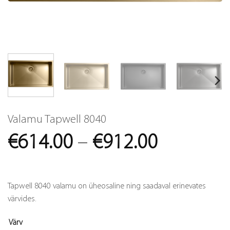
Valamu Tapwell 8040
Price
€
614.00
–
€
912.00
range:
€614.00
Tapwell 8040 valamu on üheosaline ning saadaval erinevates
through
värvides.
€912.00
Värv