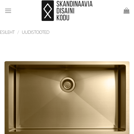
Skip
to
content
ESILEHT
/
UUDISTOOTED