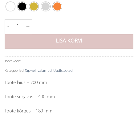
Valamu Tapwell 8040 kogus
LISA KORVI
Tootekood:
-
Kategooriad:
Tapwell valamud
,
Uudistooted
Toote laius – 700 mm
Toote sügavus – 400 mm
Toote kõrgus – 180 mm