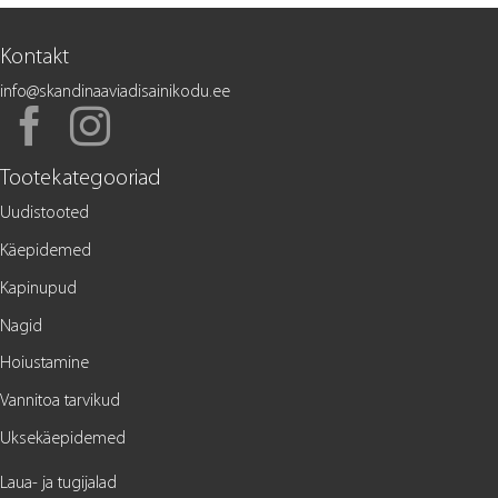
Kontakt
info@skandinaaviadisainikodu.ee
Tootekategooriad
Uudistooted
Käepidemed
Kapinupud
Nagid
Hoiustamine
Vannitoa tarvikud
Uksekäepidemed
Laua- ja tugijalad