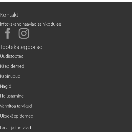
Kontakt
info@skandinaaviadisainikodu.ee
Tootekategooriad
Uudistooted
Käepidemed
Kapinupud
Nagid
Hoiustamine
Vannitoa tarvikud
Uksekäepidemed
Laua- ja tugijalad