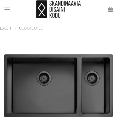
Skip
to
content
ESILEHT
/
UUDISTOOTED