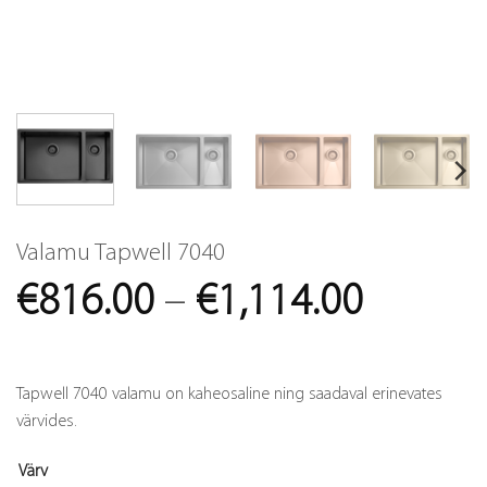
Valamu Tapwell 7040
Price
€
816.00
–
€
1,114.00
range:
€816.0
Tapwell 7040 valamu on kaheosaline ning saadaval erinevates
throug
värvides.
€1,114
Värv