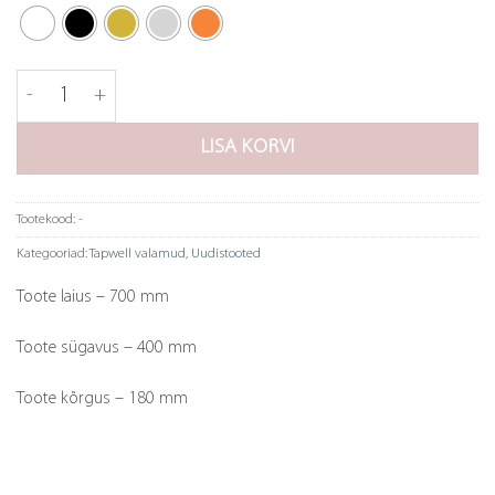
Valamu Tapwell 7040 kogus
LISA KORVI
Tootekood:
-
Kategooriad:
Tapwell valamud
,
Uudistooted
Toote laius – 700 mm
Toote sügavus – 400 mm
Toote kõrgus – 180 mm