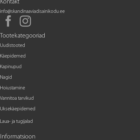
Kontakt
info@skandinaaviadisainikodu.ee
Tootekategooriad
Uudistooted
Käepidemed
Kapinupud
Nagid
Hoiustamine
Vannitoa tarvikud
Uksekäepidemed
Laua- ja tugijalad
Informatsioon