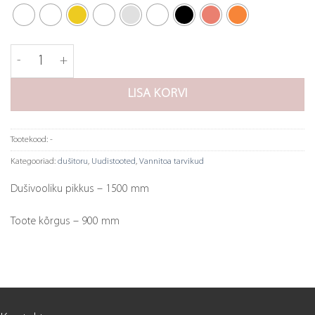
Tapwell dušitoru ZSAL300 kogus
LISA KORVI
Tootekood:
-
Kategooriad:
dušitoru
,
Uudistooted
,
Vannitoa tarvikud
Dušivooliku pikkus – 1500 mm
Toote kõrgus – 900 mm