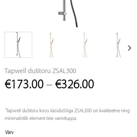
Tapwell dušitoru ZSAL300
Price
€
173.00
–
€
326.00
range:
€173.00
´Tapwell dušitoru koos käsiduššiga ZSAL300 on kvaliteetne ning
through
minimalistlik element teie vannituppa.
€326.00
Värv