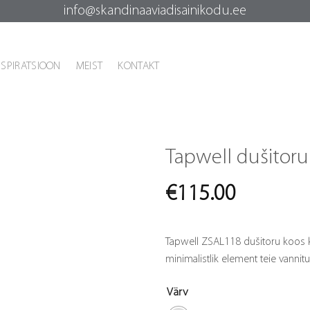
info@skandinaaviadisainikodu.ee
NSPIRATSIOON
MEIST
KONTAKT
Tapwell dušitor
€
115.00
Tapwell ZSAL118 dušitoru koos k
minimalistlik element teie vannit
Värv