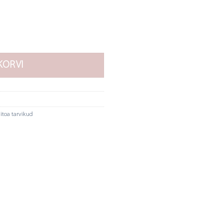
ogus
KORVI
itoa tarvikud