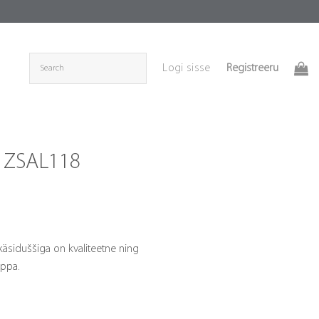
Registreeru
Logi sisse
u ZSAL118
äsiduššiga on kvaliteetne ning
uppa.