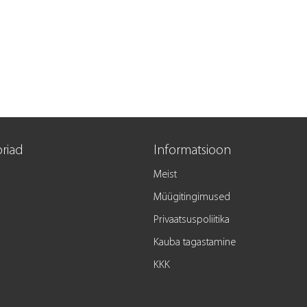
riad
Informatsioon
Meist
Müügitingimused
Privaatsuspoliitika
Kauba tagastamine
KKK