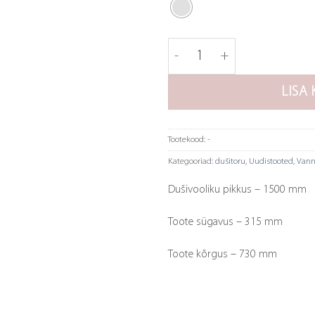
Tapwell dušitoru ZSAL118 k
LISA 
Tootekood:
-
Kategooriad:
dušitoru
,
Uudistooted
,
Vann
Dušivooliku pikkus – 1500 mm
Toote sügavus – 315 mm
Toote kõrgus – 730 mm