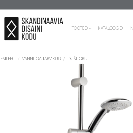
Skip
to
content
TOOTED
KATALOOGID
I
ESILEHT
/
VANNITOA TARVIKUD
/
DUŠITORU