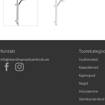
Kontakt
Tootekategoo
info@skandinaaviadisainikodu.ee
Uudistooted
Käepidemed
Kapinupud
Nagid
Hoiustamine
Vannitoa tarvikud