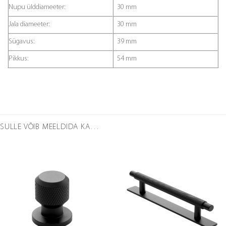
Nupu ülddiameeter:
30 mm
Jala diameeter:
30 mm
Sügavus:
39 mm
Pikkus:
54 mm
SULLE VÕIB MEELDIDA KA…