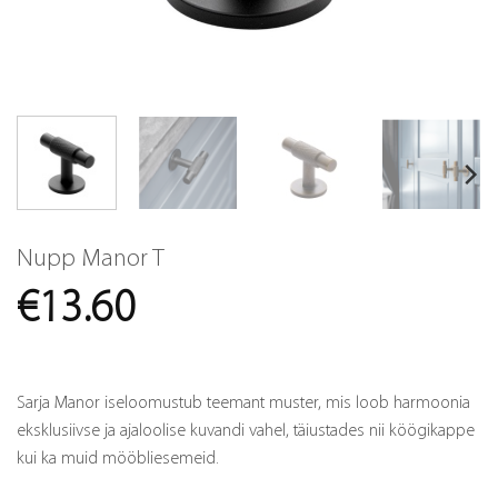
Nupp Manor T
€
13.60
Sarja Manor iseloomustub teemant muster, mis loob harmoonia
eksklusiivse ja ajaloolise kuvandi vahel, täiustades nii köögikappe
kui ka muid mööbliesemeid.