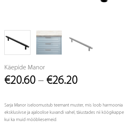
Käepide Manor
Price
€
20.60
–
€
26.20
range:
€20.60
Sarja Manor iseloomustub teemant muster, mis loob harmoonia
through
eksklusiivse ja ajaloolise kuvandi vahel, täiustades nii köögikappe
kui ka muid mööbliesemeid.
€26.20