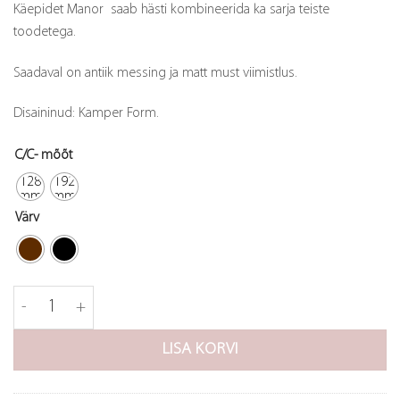
Käepidet Manor saab hästi kombineerida ka sarja teiste
toodetega.
Saadaval on antiik messing ja matt must viimistlus.
Disaininud: Kamper Form.
C/C- mõõt
128
192
mm
mm
Värv
Käepide Manor kogus
LISA KORVI