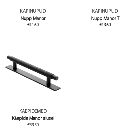
KAPINUPUD
KAPINUPUD
Nupp Manor
Nupp Manor T
€
11.60
€
13.60
KÄEPIDEMED
Käepide Manor alusel
€
33.30