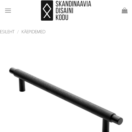
Skip
to
content
ESILEHT
/
KÄEPIDEMED