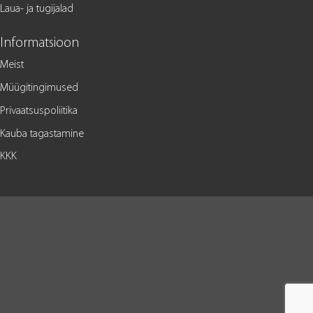
Laua- ja tugijalad
Informatsioon
Meist
Müügitingimused
Privaatsuspoliitika
Kauba tagastamine
KKK