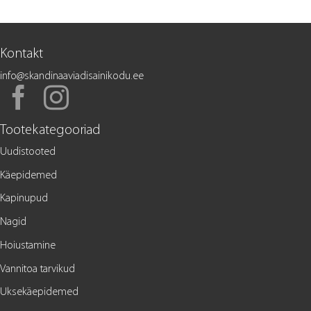
Kontakt
info@skandinaaviadisainikodu.ee
Tootekategooriad
Uudistooted
Käepidemed
Kapinupud
Nagid
Hoiustamine
Vannitoa tarvikud
Uksekäepidemed