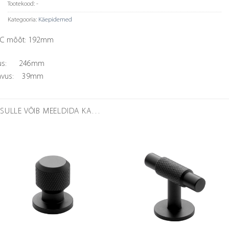
Tootekood:
-
Kategooria:
Käepidemed
/C mõõt: 192mm
kus: 246mm
avus: 39mm
SULLE VÕIB MEELDIDA KA…