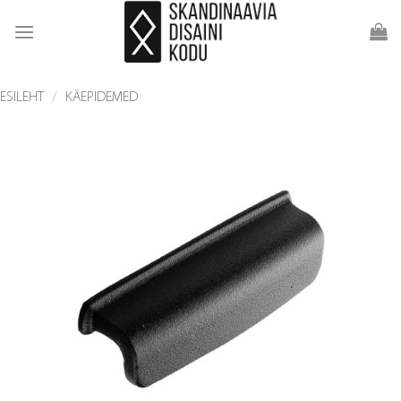
Skip
to
content
ESILEHT
/
KÄEPIDEMED