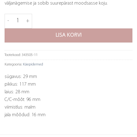
väljanägemise ja sobib suurepärast moodsasse koju.
Käepide Art - 96mm - must malm kogus
LISA KORVI
Tootekood:
343505-11
Kategooria:
Käepidemed
sügavus: 29 mm
pikkus: 117 mm
laius: 28 mm
C/C-mõõt: 96 mm
viimistlus: malm
jala mõõdud: 16 mm