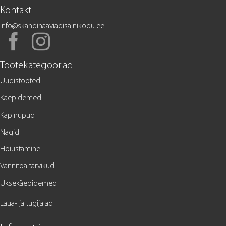
Kontakt
info@skandinaaviadisainikodu.ee
Tootekategooriad
Uudistooted
Käepidemed
Kapinupud
Nagid
Hoiustamine
Vannitoa tarvikud
Uksekäepidemed
Laua- ja tugijalad