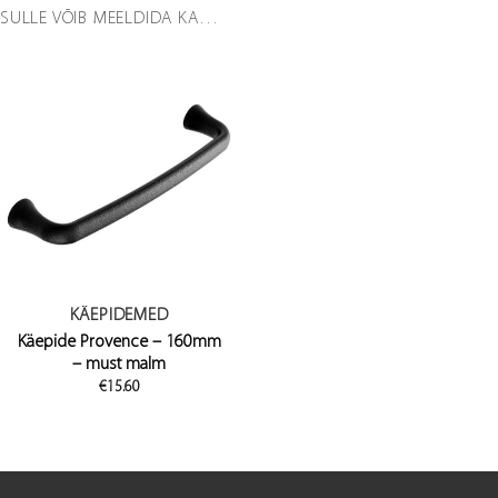
SULLE VÕIB MEELDIDA KA…
KÄEPIDEMED
Käepide Provence – 160mm
– must malm
€
15.60