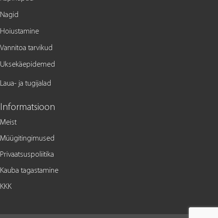
Nagid
Hoiustamine
Vannitoa tarvikud
Uksekäepidemed
Laua- ja tugijalad
Informatsioon
Meist
Müügitingimused
Privaatsuspoliitika
Kauba tagastamine
KKK