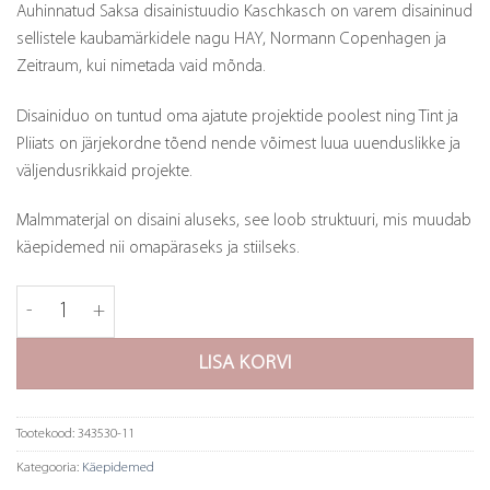
Auhinnatud Saksa disainistuudio Kaschkasch on varem disaininud
sellistele kaubamärkidele nagu HAY, Normann Copenhagen ja
Zeitraum, kui nimetada vaid mõnda.
Disainiduo on tuntud oma ajatute projektide poolest ning Tint ja
Pliiats on järjekordne tõend nende võimest luua uuenduslikke ja
väljendusrikkaid projekte.
Malmmaterjal on disaini aluseks, see loob struktuuri, mis muudab
käepidemed nii omapäraseks ja stiilseks.
Handle Pen - 128mm - must malm kogus
LISA KORVI
Tootekood:
343530-11
Kategooria:
Käepidemed