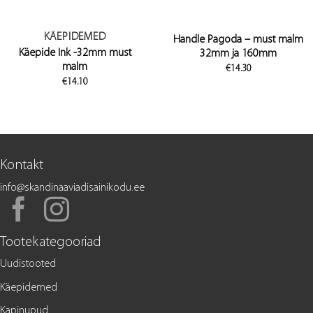
KÄEPIDEMED
Handle Pagoda – must malm
Käepide Ink -32mm must
32mm ja 160mm
malm
€
14.30
€
14.10
Kontakt
info@skandinaaviadisainikodu.ee
Tootekategooriad
Uudistooted
Käepidemed
Kapinupud