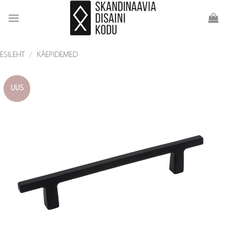
Skip
to
content
ESILEHT
/
KÄEPIDEMED
UUS