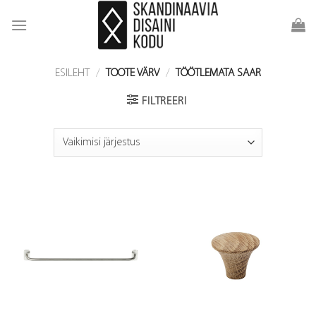
Skip
to
content
ESILEHT
/
TOOTE VÄRV
/
TÖÖTLEMATA SAAR
FILTREERI