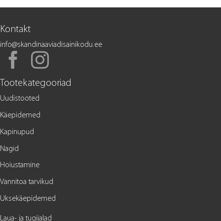
Kontakt
info@skandinaaviadisainikodu.ee
Tootekategooriad
Uudistooted
Käepidemed
Kapinupud
Nagid
Hoiustamine
Vannitoa tarvikud
Uksekäepidemed
Laua- ja tugijalad