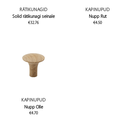
RÄTIKUNAGID
KAPINUPUD
Solid rätikunagi seinale
Nupp Rut
€
32.76
€
4.50
KAPINUPUD
Nupp Olle
€
4.70