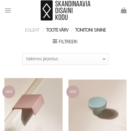
Skip
to
content
ESILEHT
/
TOOTE VÄRV
/
TONITONI SININE
FILTREERI
UUS
UUS