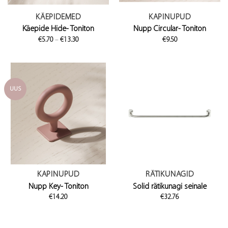
KÄEPIDEMED
KAPINUPUD
Käepide Hide- Toniton
Nupp Circular- Toniton
Price
€
5.70
–
€
13.30
€
9.50
range:
€5.70
through
€13.30
UUS
KAPINUPUD
RÄTIKUNAGID
Nupp Key- Toniton
Solid rätikunagi seinale
€
14.20
€
32.76