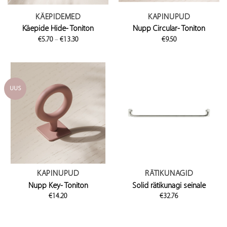
KÄEPIDEMED
KAPINUPUD
Käepide Hide- Toniton
Nupp Circular- Toniton
Price
€
5.70
–
€
13.30
€
9.50
range:
€5.70
through
€13.30
UUS
KAPINUPUD
RÄTIKUNAGID
Nupp Key- Toniton
Solid rätikunagi seinale
€
14.20
€
32.76