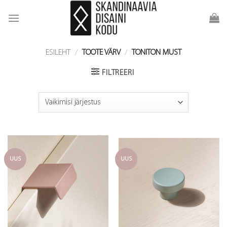
Skip
to
content
ESILEHT
/
TOOTE VÄRV
/
TONITON MUST
FILTREERI
UUS
UUS