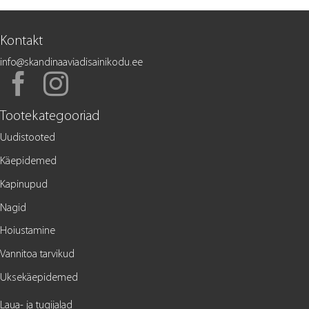
Kontakt
info@skandinaaviadisainikodu.ee
Tootekategooriad
Uudistooted
Käepidemed
Kapinupud
Nagid
Hoiustamine
Vannitoa tarvikud
Uksekäepidemed
Laua- ja tugijalad