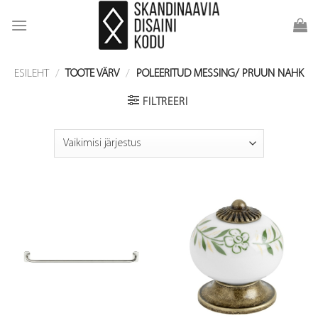
Skip
to
content
ESILEHT
/
TOOTE VÄRV
/
POLEERITUD MESSING/ PRUUN NAHK
FILTREERI