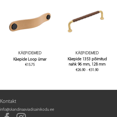
KÄEPIDEMED
KÄEPIDEMED
Käepide 1353 põimitud
Käepide Loop ümar
nahk 96 mm, 128 mm
€
15.75
Price
€
26.90
–
€
31.90
range:
€26.90
through
€31.90
Kontakt
info@skandinaaviadisainikodu.ee