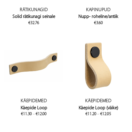
RÄTIKUNAGID
KAPINUPUD
Solid rätikunagi seinale
Nupp- roheline/antiik
€
32.76
€
3.60
KÄEPIDEMED
KÄEPIDEMED
Käepide Loop
Käepide Loop (väike)
Price
Price
€
11.30
–
€
12.00
€
11.20
–
€
12.05
range:
range:
€11.30
€11.20
through
through
€12.00
€12.05