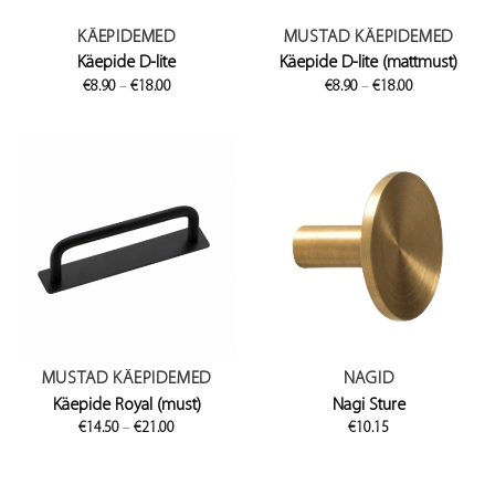
KÄEPIDEMED
MUSTAD KÄEPIDEMED
Käepide D-lite
Käepide D-lite (mattmust)
Price
Price
€
8.90
–
€
18.00
€
8.90
–
€
18.00
range:
range:
€8.90
€8.90
through
through
€18.00
€18.00
MUSTAD KÄEPIDEMED
NAGID
Käepide Royal (must)
Nagi Sture
Price
€
14.50
–
€
21.00
€
10.15
range:
€14.50
through
€21.00