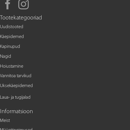
Tootekategooriad
Uudistooted
Käepidemed
Kapinupud
Nagid
Hoiustamine
Vannitoa tarvikud
Uksekäepidemed
Laua- ja tugijalad
Informatsioon
Meist