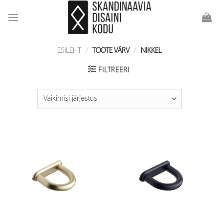
Skip
to
content
ESILEHT
/
TOOTE VÄRV
/
NIKKEL
FILTREERI