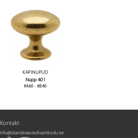
through
through
€16.40
€8.40
KAPINUPUD
Nupp 401
Price
€
4.60
–
€
8.40
range:
€4.60
through
€8.40
Kontakt
info@skandinaaviadisainikodu.ee