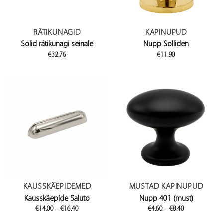
RÄTIKUNAGID
KAPINUPUD
Solid rätikunagi seinale
Nupp Solliden
€
32.76
€
11.90
KAUSSKÄEPIDEMED
MUSTAD KAPINUPUD
Kausskäepide Saluto
Nupp 401 (must)
Price
Price
€
14.00
–
€
16.40
€
4.60
–
€
8.40
range:
range:
€14.00
€4.60